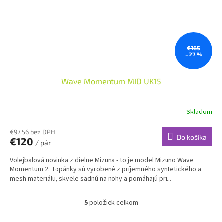
€165
–27 %
Wave Momentum MID UK15
Skladom
€97,56 bez DPH
Do košíka
€120
/ pár
Volejbalová novinka z dielne Mizuna - to je model Mizuno Wave
Momentum 2. Topánky sú vyrobené z príjemného syntetického a
mesh materiálu, skvele sadnú na nohy a pomáhajú pri...
5
položiek celkom
O
v