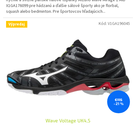
X1GA176099 pre hádzanú a ďalšie sálové športy ako je florbal,
squash alebo bedminton. Pre športovcov hľadajúcich...
Kód:
V1GA196045
Výpredaj
€115
–21 %
Wave Voltage UK4,5