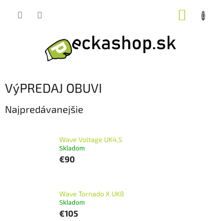
Prejsť
NÁKUP
na
obsah
KOŠÍK
VýPREDAJ OBUVI
Najpredávanejšie
Wave Voltage UK4,5
Skladom
€90
Wave Tornado X UK8
Skladom
€105