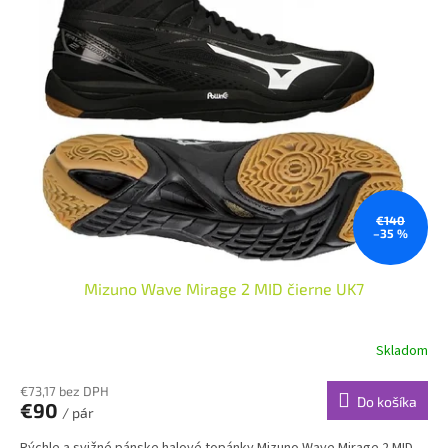
€140
–35 %
Mizuno Wave Mirage 2 MID čierne UK7
Skladom
€73,17 bez DPH
Do košíka
€90
/ pár
Rýchle a svižné pánske halové topánky Mizuno Wave Mirage 2 MID