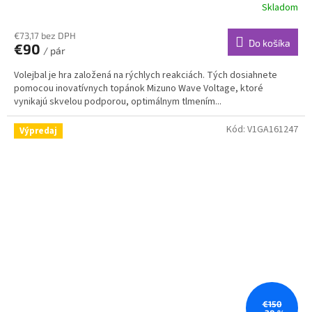
Skladom
€73,17 bez DPH
Do košíka
€90
/ pár
Volejbal je hra založená na rýchlych reakciách. Tých dosiahnete
pomocou inovatívnych topánok Mizuno Wave Voltage, ktoré
vynikajú skvelou podporou, optimálnym tlmením...
Kód:
V1GA161247
Výpredaj
€150