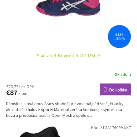
o
o
d
v
u
k
t
o
€125
–30 %
v
Asics Gel Beyond 5 MT US6,5
Skladom
€70,73 bez DPH
Do košíka
€87
/ pár
Dámska halová obuv Asics vhodná pre volejbal,hádzanú, či kolky
ako i ďalšie halové športy.Materiál zvršku kombinuje syntetická
koža a priedušná textília Open Mesh a spolu s...
Kód:
X1GA176099-UK7