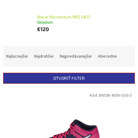
Wave Momentum MID UK15
Skladom
€120
R
a
Najlacnejšie
Najdrahšie
Najpredávanejšie
Abecedne
d
e
n
OTVORIŤ FILTER
i
e
V
Kód:
B650N 400A-US6-5
p
ý
r
p
o
i
d
s
u
p
k
r
t