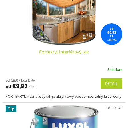
o
o
d
v
u
k
t
od
o
€9,93
až
v
–10 %
Fortekryl interiérový lak
Skladom
od €8,07 bez DPH
DETAIL
€9,93
od
/ ks
FORTEKRYL interiérový lak je akrylátový vodou riediteľný lak určený pr
Kód:
3040
Tip