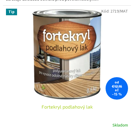
Kód:
2719/MAT
Tip
od
€12,16
až
–15 %
Fortekryl podlahový lak
Skladom