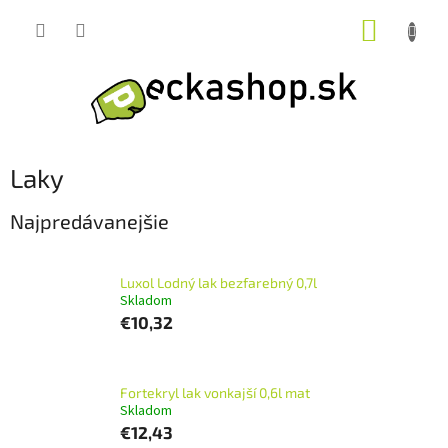
Prejsť
NÁKUP
na
obsah
KOŠÍK
Laky
Najpredávanejšie
Luxol Lodný lak bezfarebný 0,7l
Skladom
€10,32
Fortekryl lak vonkajší 0,6l mat
Skladom
€12,43