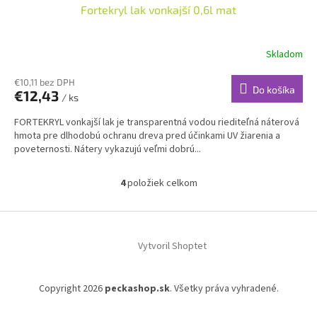
Fortekryl lak vonkajší 0,6l mat
Skladom
€10,11 bez DPH
Do košíka
€12,43
/ ks
FORTEKRYL vonkajší lak je transparentná vodou riediteľná náterová
hmota pre dlhodobú ochranu dreva pred účinkami UV žiarenia a
poveternosti. Nátery vykazujú veľmi dobrú...
4
položiek celkom
O
v
l
Z
á
á
d
Vytvoril Shoptet
p
a
ä
c
t
i
Copyright 2026
peckashop.sk
. Všetky práva vyhradené.
i
e
p
e