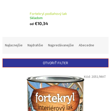
Fortekryl podlahový lak
Skladom
€10,34
od
R
a
Najlacnejšie
Najdrahšie
Najpredávanejšie
Abecedne
d
e
n
OTVORIŤ FILTER
i
e
V
Kód:
2051/MAT
p
ý
r
p
o
i
d
s
u
p
k
r
t