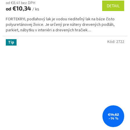
od €8,41 bez DPH
DETAIL
€10,34
od
/ ks
FORTEKRYL podlahový lak je vodou riediteľný lak na báze čisto
polyuretánovej živice. Je určený pre nátery drevených podláh,
parkiet, nábytku v interiéri a drevených hračiek....
Kód:
2722
Tip
€14,62
–14 %