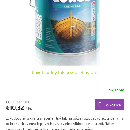
Luxol Lodný lak bezfarebný 0,7l
Skladom
€8,39 bez DPH
Do košíka
€10,32
/ ks
Luxol Lodný lak je transparentný lak na báze rozpúšťadiel, určený na
ochranu drevených povrchov vo veľmi vlhkom prostredí. Náter
zaručuje dlhodobú ochranu pred poveternostnými...