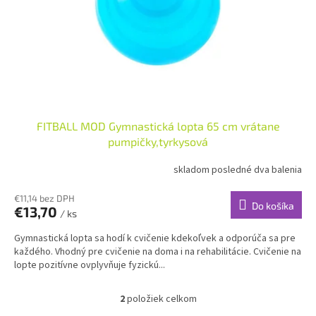
FITBALL MOD Gymnastická lopta 65 cm vrátane
pumpičky,tyrkysová
skladom posledné dva balenia
€11,14 bez DPH
Do košíka
€13,70
/ ks
Gymnastická lopta sa hodí k cvičenie kdekoľvek a odporúča sa pre
každého. Vhodný pre cvičenie na doma i na rehabilitácie. Cvičenie na
lopte pozitívne ovplyvňuje fyzickú...
2
položiek celkom
O