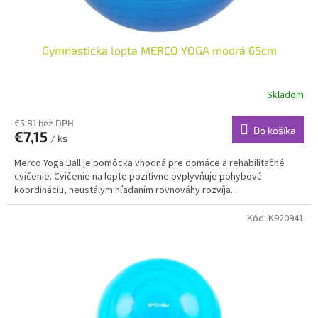
o
v
Gymnasticka lopta MERCO YOGA modrá 65cm
Skladom
€5,81 bez DPH
Do košíka
€7,15
/ ks
Merco Yoga Ball je pomôcka vhodná pre domáce a rehabilitačné
cvičenie. Cvičenie na lopte pozitívne ovplyvňuje pohybovú
koordináciu, neustálym hľadaním rovnováhy rozvíja...
Kód:
K920941