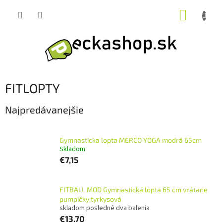
Prejsť
NÁKUP
na
obsah
KOŠÍK
FITLOPTY
Najpredávanejšie
Gymnasticka lopta MERCO YOGA modrá 65cm
Skladom
€7,15
FITBALL MOD Gymnastická lopta 65 cm vrátane
pumpičky,tyrkysová
skladom posledné dva balenia
€13,70