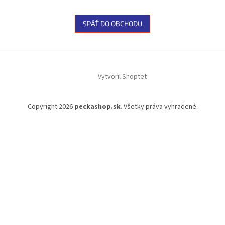
SPÄŤ DO OBCHODU
Z
á
Vytvoril Shoptet
p
ä
t
Copyright 2026
peckashop.sk
. Všetky práva vyhradené.
i
e