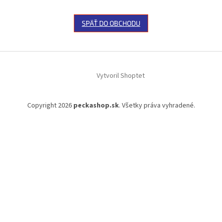
SPÄŤ DO OBCHODU
Z
á
Vytvoril Shoptet
p
ä
t
Copyright 2026
peckashop.sk
. Všetky práva vyhradené.
i
e