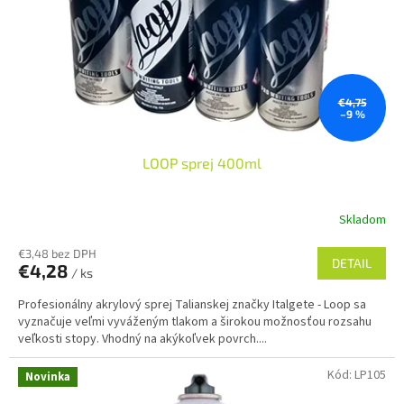
o
o
d
v
u
k
t
o
€4,75
–9 %
v
LOOP sprej 400ml
Skladom
€3,48 bez DPH
DETAIL
€4,28
/ ks
Profesionálny akrylový sprej Talianskej značky Italgete - Loop sa
vyznačuje veľmi vyváženým tlakom a širokou možnosťou rozsahu
veľkosti stopy. Vhodný na akýkoľvek povrch....
Kód:
LP105
Novinka