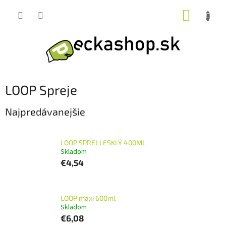
Prejsť
NÁKUP
na
obsah
KOŠÍK
LOOP Spreje
Najpredávanejšie
LOOP SPREJ LESKLÝ 400ML
Skladom
€4,54
LOOP maxi 600ml
Skladom
€6,08