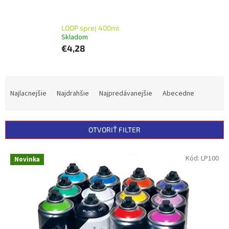
LOOP sprej 400ml
Skladom
€4,28
R
a
Najlacnejšie
Najdrahšie
Najpredávanejšie
Abecedne
d
e
n
OTVORIŤ FILTER
i
e
V
Kód:
LP100
p
Novinka
ý
r
p
o
i
d
s
u
p
k
r
t