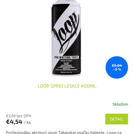
€5,04
–9 %
LOOP SPREJ LESKLÝ 400ML
Skladom
€3,69 bez DPH
DETAIL
€4,54
/ ks
Profesionálny akrylový sprej Talianskej značky Italgete - Loop sa