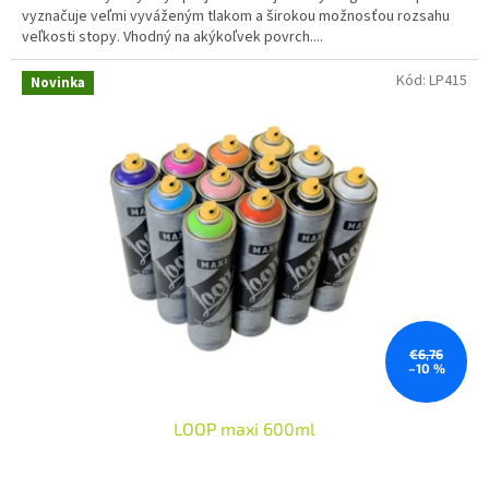
vyznačuje veľmi vyváženým tlakom a širokou možnosťou rozsahu
veľkosti stopy. Vhodný na akýkoľvek povrch....
Kód:
LP415
Novinka
€6,76
–10 %
LOOP maxi 600ml