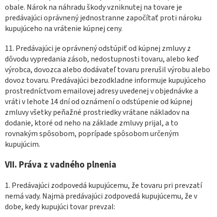
obale. Nárok na náhradu škody vzniknutej na tovare je
predávajúci oprávnený jednostranne započítať proti nároku
kupujúceho na vrátenie kúpnej ceny.
11. Predávajúci je oprávnený odstúpiť od kúpnej zmluvy z
dôvodu vypredania zásob, nedostupnosti tovaru, alebo keď
výrobca, dovozca alebo dodávateľ tovaru prerušil výrobu alebo
dovoz tovaru. Predávajúci bezodkladne informuje kupujúceho
prostredníctvom emailovej adresy uvedenej v objednávke a
vráti v lehote 14 dní od oznámení o odstúpenie od kúpnej
zmluvy všetky peňažné prostriedky vrátane nákladov na
dodanie, ktoré od neho na základe zmluvy prijal, a to
rovnakým spôsobom, poprípade spôsobom určeným
kupujúcim.
VII.
Práva z vadného plnenia
1. Predávajúci zodpovedá kupujúcemu, že tovaru pri prevzatí
nemá vady. Najmä predávajúci zodpovedá kupujúcemu, že v
dobe, kedy kupujúci tovar prevzal: