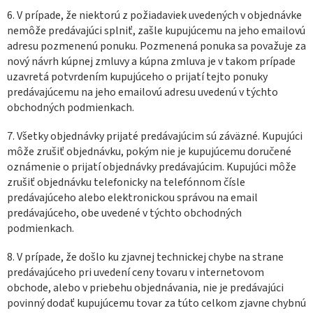
6. V prípade, že niektorú z požiadaviek uvedených v objednávke
nemôže predávajúci splniť, zašle kupujúcemu na jeho emailovú
adresu pozmenenú ponuku. Pozmenená ponuka sa považuje za
nový návrh kúpnej zmluvy a kúpna zmluva je v takom prípade
uzavretá potvrdením kupujúceho o prijatí tejto ponuky
predávajúcemu na jeho emailovú adresu uvedenú v týchto
obchodných podmienkach.
7. Všetky objednávky prijaté predávajúcim sú záväzné. Kupujúci
môže zrušiť objednávku, pokým nie je kupujúcemu doručené
oznámenie o prijatí objednávky predávajúcim. Kupujúci môže
zrušiť objednávku telefonicky na telefónnom čísle
predávajúceho alebo elektronickou správou na email
predávajúceho, obe uvedené v týchto obchodných
podmienkach.
8. V prípade, že došlo ku zjavnej technickej chybe na strane
predávajúceho pri uvedení ceny tovaru v internetovom
obchode, alebo v priebehu objednávania, nie je predávajúci
povinný dodať kupujúcemu tovar za túto celkom zjavne chybnú