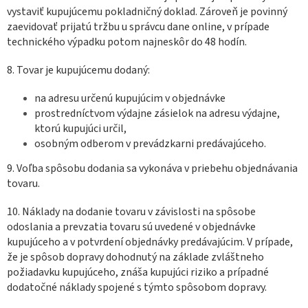
vystaviť kupujúcemu pokladničný doklad. Zároveň je povinný
zaevidovať prijatú tržbu u správcu dane online, v prípade
technického výpadku potom najneskôr do 48 hodín.
8. Tovar je kupujúcemu dodaný:
na adresu určenú kupujúcim v objednávke
prostredníctvom výdajne zásielok na adresu výdajne,
ktorú kupujúci určil,
osobným odberom v prevádzkarni predávajúceho.
9. Voľba spôsobu dodania sa vykonáva v priebehu objednávania
tovaru.
10. Náklady na dodanie tovaru v závislosti na spôsobe
odoslania a prevzatia tovaru sú uvedené v objednávke
kupujúceho a v potvrdení objednávky predávajúcim. V prípade,
že je spôsob dopravy dohodnutý na základe zvláštneho
požiadavku kupujúceho, znáša kupujúci riziko a prípadné
dodatočné náklady spojené s týmto spôsobom dopravy.