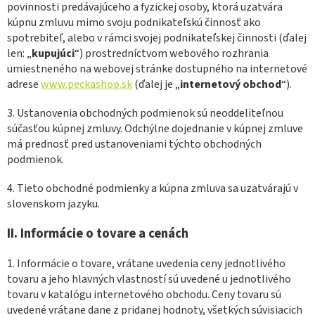
povinnosti predávajúceho a fyzickej osoby, ktorá uzatvára
kúpnu zmluvu mimo svoju podnikateľskú činnosť ako
spotrebiteľ, alebo v rámci svojej podnikateľskej činnosti (ďalej
len: „
kupujúci
“) prostredníctvom webového rozhrania
umiestneného na webovej stránke dostupného na internetové
adrese
www.peckashop.sk
(ďalej je „
internetový obchod
“).
3. Ustanovenia obchodných podmienok sú neoddeliteľnou
súčasťou kúpnej zmluvy. Odchýlne dojednanie v kúpnej zmluve
má prednosť pred ustanoveniami týchto obchodných
podmienok.
4. Tieto obchodné podmienky a kúpna zmluva sa uzatvárajú v
slovenskom jazyku.
II. Informácie o tovare a cenách
1. Informácie o tovare, vrátane uvedenia ceny jednotlivého
tovaru a jeho hlavných vlastností sú uvedené u jednotlivého
tovaru v katalógu internetového obchodu. Ceny tovaru sú
uvedené vrátane dane z pridanej hodnoty, všetkých súvisiacich