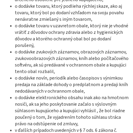
o dodávke tovaru, ktorý podlieha rýchlej skaze, ako aj
tovaru, ktorý bol po dodaní vzhľadom na svoju povahu
nenávratne zmiešaný s iným tovarom,
o dodávke tovaru v uzavretom obale, ktorý nie je vhodné
vrátiť z dôvodov ochrany zdravia alebo z hygienických
dôvodov a ktorého ochranný obal bol po dodaní
porušený,
o dodávke zvukových záznamov, obrazových záznamov,
zvukovoobrazových záznamov, kníh alebo počítačového
softvéru, ak sú predávané v ochrannom obale a kupujúci
tento obal rozbalil,
o dodávke novín, periodík alebo časopisov s výnimkou
predaja na základe dohody o predplatnom a predaji kníh
nedodávaných v ochrannom obale,
o dodávke elektronického obsahu inak ako na hmotnom
nosiči, ak sa jeho poskytovanie začalo s výslovným
súhlasom kupujúceho a kupujúci vyhlásil , že bol riadne
poučený o tom, že vyjadrením tohoto súhlasu stráca
právo na odstúpenie od zmluvy,
v ďalších prípadoch uvedených v § 7 ods. 6 zákona č.