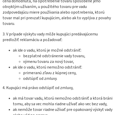
cena dohodnutá, na opotrebenie tovaru spôsobené jeho
obvyklým užívaním, u použitého tovaru pre vadu
zodpovedajúcu miere používania alebo opotrebenia, ktorú
tovar mal pri prevzatí kupujúcim, alebo ak to vyplýva z povahy
tovaru.
3. V prípade výskytu vady môže kupujúci predávajúcemu
predložiť reklamáciu a požadovať:
ak ide o vadu, ktorú je možné odstrániť:
bezplatné odstránenie vady tovaru,
výmenu tovaru za nový tovar,
ak ide o vadu, ktorú nemožno odstrániť:
primeranú zľavu z kúpnej ceny,
odstúpiť od zmluvy.
4. Kupujúci má právo odstúpiť od zmluvy,
ak má tovar vadu, ktorú nemožno odstrániť a ktorá bráni
tomu, aby sa vec mohla riadne užívať ako vec bez vady,
ak nemôže tovar riadne užívať pre opakovaný výskyt vady