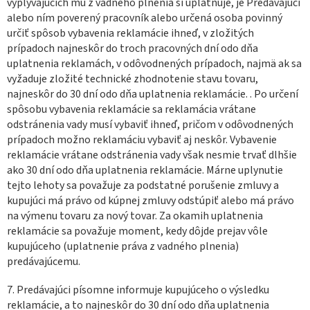
vyplývajúcich mu z vadného plnenia si uplatňuje, je Predávajúci
alebo ním poverený pracovník alebo určená osoba povinný
určiť spôsob vybavenia reklamácie ihneď, v zložitých
prípadoch najneskôr do troch pracovných dní odo dňa
uplatnenia reklamách, v odôvodnených prípadoch, najmä ak sa
vyžaduje zložité technické zhodnotenie stavu tovaru,
najneskôr do 30 dní odo dňa uplatnenia reklamácie. . Po určení
spôsobu vybavenia reklamácie sa reklamácia vrátane
odstránenia vady musí vybaviť ihneď, pričom v odôvodnených
prípadoch možno reklamáciu vybaviť aj neskôr. Vybavenie
reklamácie vrátane odstránenia vady však nesmie trvať dlhšie
ako 30 dní odo dňa uplatnenia reklamácie. Márne uplynutie
tejto lehoty sa považuje za podstatné porušenie zmluvy a
kupujúci má právo od kúpnej zmluvy odstúpiť alebo má právo
na výmenu tovaru za nový tovar. Za okamih uplatnenia
reklamácie sa považuje moment, kedy dôjde prejav vôle
kupujúceho (uplatnenie práva z vadného plnenia)
predávajúcemu.
7. Predávajúci písomne informuje kupujúceho o výsledku
reklamácie, a to najneskôr do 30 dní odo dňa uplatnenia