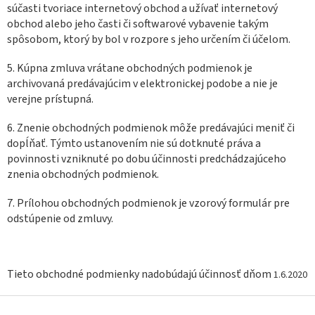
súčasti tvoriace internetový obchod a užívať internetový
obchod alebo jeho časti či softwarové vybavenie takým
spôsobom, ktorý by bol v rozpore s jeho určením či účelom.
5. Kúpna zmluva vrátane obchodných podmienok je
archivovaná predávajúcim v elektronickej podobe a nie je
verejne prístupná.
6. Znenie obchodných podmienok môže predávajúci meniť či
dopĺňať. Týmto ustanovením nie sú dotknuté práva a
povinnosti vzniknuté po dobu účinnosti predchádzajúceho
znenia obchodných podmienok.
7. Prílohou obchodných podmienok je vzorový formulár pre
odstúpenie od zmluvy.
Tieto obchodné podmienky nadobúdajú účinnosť dňom
1.6.2020
Z