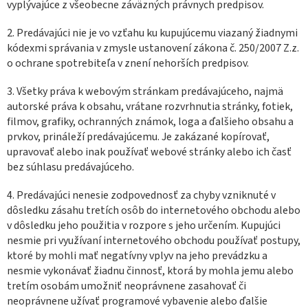
vyplývajúce z všeobecne záväzných právnych predpisov.
2. Predávajúci nie je vo vzťahu ku kupujúcemu viazaný žiadnymi
kódexmi správania v zmysle ustanovení zákona č. 250/2007 Z.z.
o ochrane spotrebiteľa v znení nehorších predpisov.
3. Všetky práva k webovým stránkam predávajúceho, najmä
autorské práva k obsahu, vrátane rozvrhnutia stránky, fotiek,
filmov, grafiky, ochranných známok, loga a ďalšieho obsahu a
prvkov, prináleží predávajúcemu. Je zakázané kopírovať,
upravovať alebo inak používať webové stránky alebo ich časť
bez súhlasu predávajúceho.
4. Predávajúci nenesie zodpovednosť za chyby vzniknuté v
dôsledku zásahu tretích osôb do internetového obchodu alebo
v dôsledku jeho použitia v rozpore s jeho určením. Kupujúci
nesmie pri využívaní internetového obchodu používať postupy,
ktoré by mohli mať negatívny vplyv na jeho prevádzku a
nesmie vykonávať žiadnu činnosť, ktorá by mohla jemu alebo
tretím osobám umožniť neoprávnene zasahovať či
neoprávnene užívať programové vybavenie alebo ďalšie