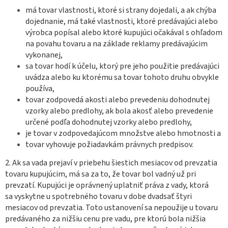
má tovar vlastnosti, ktoré si strany dojedali, a ak chýba
dojednanie, má také vlastnosti, ktoré predávajúci alebo
výrobca popísal alebo ktoré kupujúci očakával s ohľadom
na povahu tovaru a na základe reklamy predávajúcim
vykonanej,
sa tovar hodí k účelu, ktorý pre jeho použitie predávajúci
uvádza alebo ku ktorému sa tovar tohoto druhu obvykle
používa,
tovar zodpovedá akosti alebo prevedeniu dohodnutej
vzorky alebo predlohy, ak bola akosť alebo prevedenie
určené podľa dohodnutej vzorky alebo predlohy,
je tovar v zodpovedajúcom množstve alebo hmotnosti a
tovar vyhovuje požiadavkám právnych predpisov.
2. Ak sa vada prejaví v priebehu šiestich mesiacov od prevzatia
tovaru kupujúcim, má sa za to, že tovar bol vadný už pri
prevzatí. Kupujúci je oprávnený uplatniť práva z vady, ktorá
sa vyskytne u spotrebného tovaru v dobe dvadsať štyri
mesiacov od prevzatia. Toto ustanovení sa nepoužije u tovaru
predávaného za nižšiu cenu pre vadu, pre ktorú bola nižšia