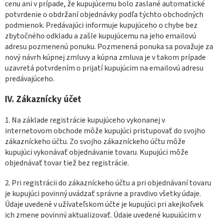
cenu ani v prípade, že kupujúcemu bolo zaslané automatické
potvrdenie o obdržaní objednávky podľa týchto obchodných
podmienok. Predávajúci informuje kupujúceho o chybe bez
zbytočného odkladu a zašle kupujúcemu na jeho emailovú
adresu pozmenenú ponuku. Pozmenená ponuka sa považuje za
nový návrh kúpnej zmluvy a kúpna zmluva je v takom prípade
uzavretá potvrdením o prijatí kupujúcim na emailovú adresu
predávajúceho.
IV. Zákaznícky účet
1. Na základe registrácie kupujúceho vykonanej v
internetovom obchode môže kupujúci pristupovať do svojho
zákazníckeho účtu. Zo svojho zákazníckeho účtu môže
kupujúci vykonávať objednávanie tovaru. Kupujúci môže
objednávať tovar tiež bez registrácie.
2. Pri registrácii do zákazníckeho účtu a pri objednávaní tovaru
je kupujúci povinný uvádzať správne a pravdivo všetky údaje.
Údaje uvedené v užívateľskom účte je kupujúci pri akejkoľvek
ich zmene povinný aktualizovať. Údaje uvedené kupujúcim v