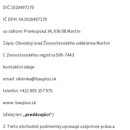
DIČ:1020497170
IČ DPH: SK1020497170
so sídlom: Priekopská 34, 036 08 Martin
Zápis: Obvodný úrad Živnostenského oddelenia Martin
č. živnostenského registra 506-7443
kontaktní údaje:
email: sklenka@bauplus.sk
telefón: +421 905 357 975
www: bauplus.sk
(ďalej len
„predávajúci“
)
2. Tieto obchodné podmienky upravujú vzájomné práva a