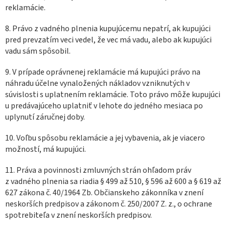
reklamácie.
8. Právo z vadného plnenia kupujúcemu nepatrí, ak kupujúci
pred prevzatím veci vedel, že vec má vadu, alebo ak kupujúci
vadu sám spôsobil.
9. V prípade oprávnenej reklamácie má kupujúci právo na
náhradu účelne vynaložených nákladov vzniknutých v
súvislosti s uplatnením reklamácie. Toto právo môže kupujúci
u predávajúceho uplatniť v lehote do jedného mesiaca po
uplynutí záručnej doby.
10. Voľbu spôsobu reklamácie a jej vybavenia, ak je viacero
možností, má kupujúci.
11. Práva a povinnosti zmluvných strán ohľadom práv
z vadného plnenia sa riadia § 499 až 510, § 596 až 600 a § 619 až
627 zákona č. 40/1964 Zb. Občianskeho zákonníka v znení
neskorších predpisov a zákonom č. 250/2007 Z. z., o ochrane
spotrebiteľa v znení neskorších predpisov.