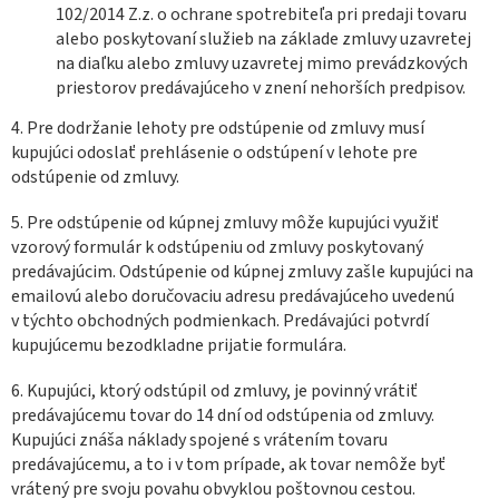
102/2014 Z.z. o ochrane spotrebiteľa pri predaji tovaru
alebo poskytovaní služieb na základe zmluvy uzavretej
na diaľku alebo zmluvy uzavretej mimo prevádzkových
priestorov predávajúceho v znení nehorších predpisov.
4. Pre dodržanie lehoty pre odstúpenie od zmluvy musí
kupujúci odoslať prehlásenie o odstúpení v lehote pre
odstúpenie od zmluvy.
5. Pre odstúpenie od kúpnej zmluvy môže kupujúci využiť
vzorový formulár k odstúpeniu od zmluvy poskytovaný
predávajúcim. Odstúpenie od kúpnej zmluvy zašle kupujúci na
emailovú alebo doručovaciu adresu predávajúceho uvedenú
v týchto obchodných podmienkach. Predávajúci potvrdí
kupujúcemu bezodkladne prijatie formulára.
6. Kupujúci, ktorý odstúpil od zmluvy, je povinný vrátiť
predávajúcemu tovar do 14 dní od odstúpenia od zmluvy.
Kupujúci znáša náklady spojené s vrátením tovaru
predávajúcemu, a to i v tom prípade, ak tovar nemôže byť
vrátený pre svoju povahu obvyklou poštovnou cestou.