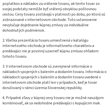
poplatkov a nákladov za vrátenie tovaru, ak tento tovar zo
svojej podstaty nemôže byť vrátený obvyklou poštovnou
cestou. Ceny tovaru zostávajú v platnosti po dobu, po ktorú sú
zobrazované v internetovom obchode. Toto ustanovenie
nevylučuje dojednanie kúpnej zmluvy za individuálne
dohodnutých podmienok.
2. Všetka prezentácia tovaru umiestnená v katalógu
internetového obchodu je informatívneho charakteru a
predávajúci nie je povinný uzavrieť kúpnu zmluvu ohľadom
tohoto tovaru.
3. V internetovom obchode sú zverejnené informácie o
nákladoch spojených s balením a dodaním tovaru. Informácia o
nákladoch spojených s balením a dodaním tovaru uvedené v
internetovom obchode platí len v prípadoch, keď je tovar
doručovaný v rámci územia Slovenskej republiky.
4. Prípadné zľavy z kúpnej ceny tovaru nie je možné navzájom
kombinovať, ak sa nedohodne predávajúci s kupujúcim inak.