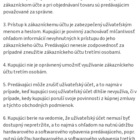
zákazníckom účte a pri objednávaní tovaru sú predávajúcim
považované za správne.
3. Prístup k zákazníckemu účtu je zabezpečený užívateľským
menom a heslom. Kupujúci je povinný zachovávať mlčanlivosť
ohľadom informácií nevyhnutných k prístupu do jeho
zákazníckeho účtu. Predávajúci nenesie zodpovednosť za
prípadné zneužitie zákazníckeho účtu tretími osobami.
4.
Kupujúci nie je oprávnený umožniť využívanie zákazníckeho
účtu tretím osobám.
5. Predávajúci môže zrušiť užívateľský účet, a to najmä v
prípade, keď kupujúci svoj užívateľský účet dlhšie nevyužíva, či v
prípade, kedy kupujúci poruší svoje povinnosti z kúpnej zmluvy
a týchto obchodných podmienok.
6. Kupujúci berie na vedomie, že užívateľský účet nemusí byť
dostupný nepretržite, a to najmä s ohľadom na nutnú údržbu
hardwarového a softwarového vybavenia predávajúceho, popr.
nutnú údržbu hardwarového a softwarového vybavenia tretích