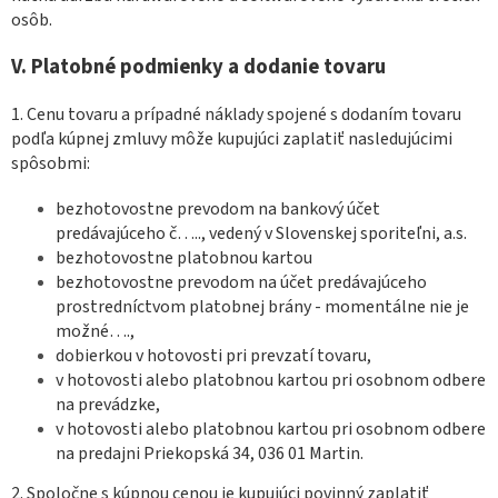
osôb.
V.
Platobné podmienky a dodanie tovaru
1. Cenu tovaru a prípadné náklady spojené s dodaním tovaru
podľa kúpnej zmluvy môže kupujúci zaplatiť nasledujúcimi
spôsobmi:
bezhotovostne prevodom na bankový účet
predávajúceho č….., vedený v Slovenskej sporiteľni, a.s.
bezhotovostne platobnou kartou
bezhotovostne prevodom na účet predávajúceho
prostredníctvom platobnej brány - momentálne nie je
možné….,
dobierkou v hotovosti pri prevzatí tovaru,
v hotovosti alebo platobnou kartou pri osobnom odbere
na prevádzke,
v hotovosti alebo platobnou kartou pri osobnom odbere
na predajni Priekopská 34, 036 01 Martin.
2. Spoločne s kúpnou cenou je kupujúci povinný zaplatiť