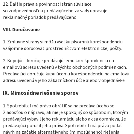
12. Ďalšie práva a povinnosti strán súvisiace
so zodpovednosťou predávajúceho za vady upravuje
reklamačný poriadok predávajúceho.
VIII.
Doručovanie
1. Zmluvné strany si môžu všetku písomnú korešpondenciu
vzájomne doručovať prostredníctvom elektronickej pošty.
2. Kupujúci doručuje predávajúcemu korešpondenciu na
emailovú adresu uvedenú v týchto obchodných podmienkach.
Predávajúci doručuje kupujúcemu korešpondenciu na emailovú
adresu uvedenú v jeho zákazníckom účte alebo v objednávke.
IX.
Mimosúdne riešenie sporov
1. Spotrebiteľ má právo obrátiť sa na predávajúceho so
žiadosťou o nápravu, ak nie je spokojný so spôsobom, ktorým
predávajúci vybavil jeho reklamáciu alebo ak sa domnieva, že
predávajúci porušil jeho práva. Spotrebiteľ má právo podať
návrh na začatie alternatívneho (mimosúdneho) riešenia