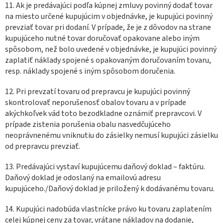
11. Ak je predávajúci podľa kúpnej zmluvy povinný dodať tovar
na miesto určené kupujúcim v objednávke, je kupujúci povinný
prevziať tovar pri dodaní. V prípade, že je z dôvodov na strane
kupujúceho nutné tovar doručovať opakovane alebo iným
spôsobom, než bolo uvedené v objednávke, je kupujúci povinný
zaplatiť náklady spojené s opakovaným doručovaním tovaru,
resp. náklady spojené s iným spôsobom doručenia.
12. Pri prevzatí tovaru od prepravcu je kupujúci povinný
skontrolovať neporušenosť obalov tovaru a v prípade
akýchkoľvek vád toto bezodkladne oznámiť prepravcovi. V
prípade zistenia porušenia obalu nasvedčujúceho
neoprávnenému vniknutiu do zásielky nemusí kupujúci zásielku
od prepravcu prevziať.
13. Predávajúci vystaví kupujúcemu daňový doklad – faktúru.
Daňový doklad je odoslaný na emailovú adresu
kupujúceho./Daňový doklad je priložený k dodávanému tovaru.
14. Kupujúci nadobúda vlastnícke právo ku tovaru zaplatením
celej kúpnej ceny za tovar, vrátane nákladov na dodanie,