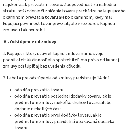
najskôr však prevzatím tovaru. Zodpovednosť za náhodnú
stratu, poškodenie či zničenie tovaru prechádza na kupujúceho
okamihom prevzatia tovaru alebo okamihom, kedy mal
kupujúci povinnosť tovar prevziať, ale v rozpore s kúpnou
zmluvou tak neurobil.
VI.
Odstúpenie od zmluvy
1. Kupujúci, ktorý uzavrel kúpnu zmluvu mimo svoju
podnikateľskú činnosť ako spotrebiteľ, má právo od kúpnej
zmluvy odstúpiť aj bez uvedenia dôvodu.
2. Lehota pre odstúpenie od zmluvy predstavuje 14 dní
odo dňa prevzatia tovaru,
odo dňa prevzatia poslednej dodávky tovaru, ak je
predmetom zmluvy niekoľko druhov tovaru alebo
dodanie niekoľkých častí
odo dňa prevzatia prvej dodávky tovaru, ak je
predmetom zmluvy pravidelná opakovaná dodávka
tovaru.