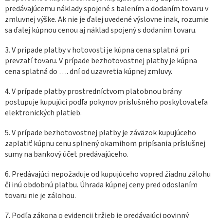
predávajúcemu náklady spojené s balením a dodaním tovaru v
zmluvnej výške. Ak nie je ďalej uvedené výslovne inak, rozumie
sa ďalej kúpnou cenou aj náklad spojený s dodaním tovaru.
3. V prípade platby v hotovosti je kúpna cena splatná pri
prevzatí tovaru. V prípade bezhotovostnej platby je kúpna
cena splatná do …. dní od uzavretia kúpnej zmluvy.
4. V prípade platby prostredníctvom platobnou brány
postupuje kupujúci podľa pokynov príslušného poskytovateľa
elektronických platieb.
5. V prípade bezhotovostnej platby je záväzok kupujúceho
zaplatiť kúpnu cenu splnený okamihom pripísania príslušnej
sumy na bankový účet predávajúceho.
6. Predávajúci nepožaduje od kupujúceho vopred žiadnu zálohu
či inú obdobnú platbu. Úhrada kúpnej ceny pred odoslaním
tovaru nie je zálohou.
7. Podľa zákona o evidencii tržieb je predávajúci povinný