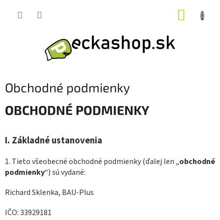
Prejsť
NÁKUP
na
obsah
KOŠÍK
Obchodné podmienky
OBCHODNÉ PODMIENKY
I.
Základné ustanovenia
1. Tieto všeobecné obchodné podmienky (ďalej len „
obchodné
podmienky
“) sú vydané:
Richard Sklenka, BAU-Plus
IČO: 33929181