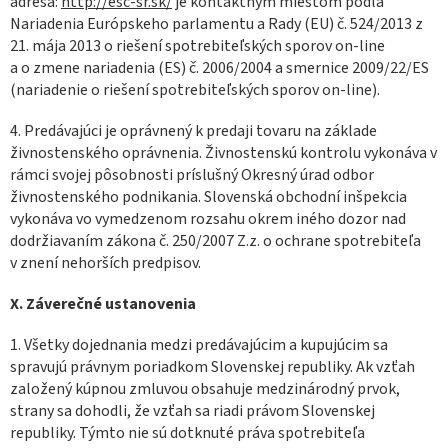
adresa:
http://esc-sr.sk/
je kontaktným miestom podľa
Nariadenia Európskeho parlamentu a Rady (EU) č. 524/2013 z
21. mája 2013 o riešení spotrebiteľských sporov on-line
a o zmene nariadenia (ES) č. 2006/2004 a smernice 2009/22/ES
(nariadenie o riešení spotrebiteľských sporov on-line).
4. Predávajúci je oprávnený k predaji tovaru na základe
živnostenského oprávnenia. Živnostenskú kontrolu vykonáva v
rámci svojej pôsobnosti príslušný Okresný úrad odbor
živnostenského podnikania. Slovenská obchodní inšpekcia
vykonáva vo vymedzenom rozsahu okrem iného dozor nad
dodržiavaním zákona č. 250/2007 Z.z. o ochrane spotrebiteľa
v znení nehorších predpisov.
X.
Záverečné ustanovenia
1. Všetky dojednania medzi predávajúcim a kupujúcim sa
spravujú právnym poriadkom Slovenskej republiky. Ak vzťah
založený kúpnou zmluvou obsahuje medzinárodný prvok,
strany sa dohodli, že vzťah sa riadi právom Slovenskej
republiky. Týmto nie sú dotknuté práva spotrebiteľa