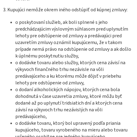
3. Kupujúci nemôže okrem iného odstúpiť od kúpnej zmluvy:
o poskytovaní služieb, ak boli splnené s jeho
predchádzajúcim výslovným súhlasom pred uplynutím
lehoty pre odstúpenie od zmluvy a predávajúci pred
uzavretím zmluvy oznámil kupujúcemu, že v takom
prípade nemá právo na odstúpenie od zmluvy a ak došlo
k úplnému poskytnutiu služby,
o dodávke tovaru alebo služby, ktorých cena závisí na
výkyvoch finančného trhu nezávisle na vôli
predávajúceho a ku ktorému môže dôjsť v priebehu
lehoty pre odstúpenie od zmluvy,
o dodaní alkoholických nápojov, ktorých cena bola
dohodnutá v čase uzavretia zmluvy, ktoré môžu byť
dodané až po uplynutí tridsiatich dní a ktorých cena
závisí na výkyvoch trhu nezávislých na vôli
predávajúceho,
o dodávke tovaru, ktorý bol upravený podľa priania
kupujúceho, tovaru vyrobeného na mieru alebo tovaru
určeného osobitne pre jedného kupujúceho,