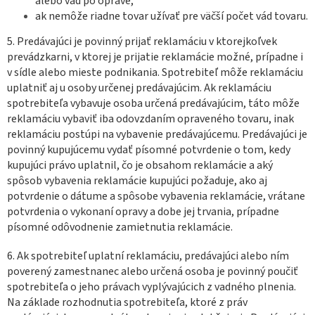
alebo vád po oprave,
ak nemôže riadne tovar užívať pre väčší počet vád tovaru.
5. Predávajúci je povinný prijať reklamáciu v ktorejkoľvek
prevádzkarni, v ktorej je prijatie reklamácie možné, prípadne i
v sídle alebo mieste podnikania. Spotrebiteľ môže reklamáciu
uplatniť aj u osoby určenej predávajúcim. Ak reklamáciu
spotrebiteľa vybavuje osoba určená predávajúcim, táto môže
reklamáciu vybaviť iba odovzdaním opraveného tovaru, inak
reklamáciu postúpi na vybavenie predávajúcemu. Predávajúci je
povinný kupujúcemu vydať písomné potvrdenie o tom, kedy
kupujúci právo uplatnil, čo je obsahom reklamácie a aký
spôsob vybavenia reklamácie kupujúci požaduje, ako aj
potvrdenie o dátume a spôsobe vybavenia reklamácie, vrátane
potvrdenia o vykonaní opravy a dobe jej trvania, prípadne
písomné odôvodnenie zamietnutia reklamácie.
6. Ak spotrebiteľ uplatní reklamáciu, predávajúci alebo ním
poverený zamestnanec alebo určená osoba je povinný poučiť
spotrebiteľa o jeho právach vyplývajúcich z vadného plnenia.
Na základe rozhodnutia spotrebiteľa, ktoré z práv