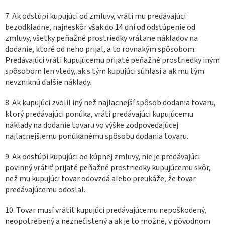
7. Ak odstúpi kupujúci od zmluvy, vráti mu predávajúci
bezodkladne, najneskôr však do 14 dní od odstúpenie od
zmluvy, všetky peňažné prostriedky vrátane nákladov na
dodanie, ktoré od neho prijal, a to rovnakým spôsobom.
Predávajúci vráti kupujúcemu prijaté peňažné prostriedky iným
spôsobom len vtedy, ak s tým kupujúci súhlasí a ak mu tým
nevzniknú ďalšie náklady.
8. Ak kupujúci zvolil iný než najlacnejší spôsob dodania tovaru,
ktorý predávajúci ponúka, vráti predávajúci kupujúcemu
náklady na dodanie tovaru vo výške zodpovedajúcej
najlacnejšiemu ponúkanému spôsobu dodania tovaru.
9. Ak odstúpi kupujúci od kúpnej zmluvy, nie je predávajúci
povinný vrátiť prijaté peňažné prostriedky kupujúcemu skôr,
než mu kupujúci tovar odovzdá alebo preukáže, že tovar
predávajúcemu odoslal.
10. Tovar musí vrátiť kupujúci predávajúcemu nepoškodený,
neopotrebený a neznečistený a ak je to možné, v pôvodnom