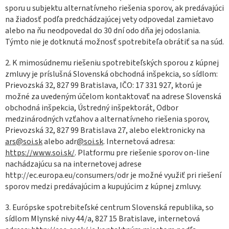
sporu u subjektu alternatívneho riešenia sporov, ak predávajúci
na žiadosť podľa predchádzajúcej vety odpovedal zamietavo
alebo na ňu neodpovedal do 30 dní odo dňa jej odoslania.
Týmto nie je dotknutá možnosť spotrebiteľa obrátiť sa na súd.
2. K mimosúdnemu riešeniu spotrebiteľských sporou z kúpnej
zmluvy je príslušná Slovenská obchodná inšpekcia, so sídlom:
Prievozská 32, 827 99 Bratislava, IČO: 17 331 927, ktorú je
možné za uvedeným účelom kontaktovať na adrese Slovenská
obchodná inšpekcia, Ústredný inšpektorát, Odbor
medzinárodných vzťahov a alternatívneho riešenia sporov,
Prievozská 32, 827 99 Bratislava 27, alebo elektronicky na
ars@soi.sk
alebo adr
@soi.sk
. Internetová adresa:
https://www.soi.sk/
. Platformu pre riešenie sporov on-line
nachádzajúcu sa na internetovej adrese
http://ec.europa.eu/consumers/odr je možné využiť pri riešení
sporov medzi predávajúcim a kupujúcim z kúpnej zmluvy.
3. Európske spotrebiteľské centrum Slovenská republika, so
sídlom Mlynské nivy 44/a, 827 15 Bratislave, internetová