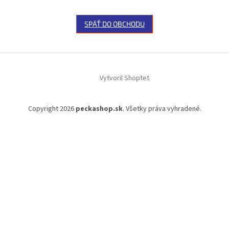
SPÄŤ DO OBCHODU
Z
á
Vytvoril Shoptet
p
ä
t
Copyright 2026
peckashop.sk
. Všetky práva vyhradené.
i
e