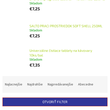
Skladom
€7,25
SALTO PRACI PROSTRIEDOK SOFT SHELL 250ML
Skladom
€7,25
Univerzálne čistiace tablety na kávovary
10ks/bal
Skladom
€7,35
R
a
Najlacnejšie
Najdrahšie
Najpredávanejšie
Abecedne
d
e
n
OTVORIŤ FILTER
i