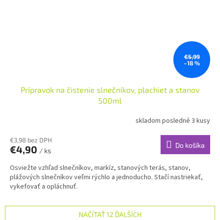
€5,99
–18 %
Prípravok na čistenie slnečníkov, plachiet a stanov
500ml
skladom posledné 3 kusy
€3,98 bez DPH
Do košíka
€4,90
/ ks
Osviežte vzhľad slnečníkov, markíz, stanových terás, stanov,
plážových slnečníkov veľmi rýchlo a jednoducho. Stačí nastriekať,
vykefovať a opláchnuť.
NAČÍTAŤ 12 ĎALŠÍCH