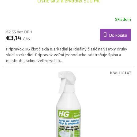
Čistič skla a zrkadiel 500 ml
Skladom
€2,55 bez DPH
Do košíka
€3,14
/ ks
Prípravok HG čistič skla & zrkadiel je ideálny čistič na všetky druhy
skiel a zrkadiel. Prípravok veľmi jednoducho odstraňuje špinu a
mastnotu, schne veľmi rýchlo...
Kód:
HG147