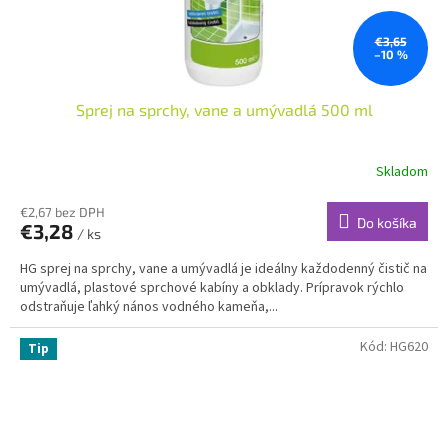
€3,65
–10 %
Sprej na sprchy, vane a umývadlá 500 ml
Skladom
€2,67 bez DPH
Do košíka
€3,28
/ ks
HG sprej na sprchy, vane a umývadlá je ideálny každodenný čistič na
umývadlá, plastové sprchové kabíny a obklady. Prípravok rýchlo
odstraňuje ľahký nános vodného kameňa,...
Kód:
HG620
Tip