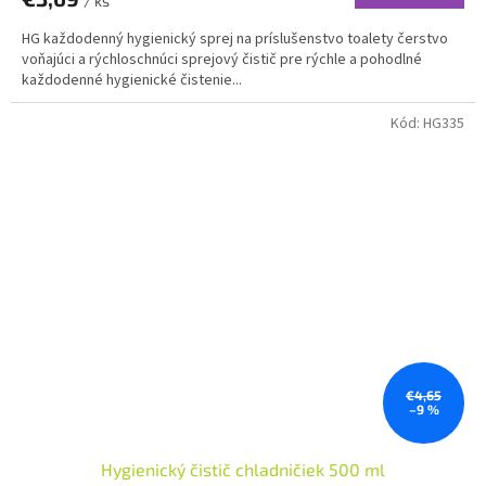
/ ks
HG každodenný hygienický sprej na príslušenstvo toalety čerstvo
voňajúci a rýchloschnúci sprejový čistič pre rýchle a pohodlné
každodenné hygienické čistenie...
Kód:
HG335
€4,65
–9 %
Hygienický čistič chladničiek 500 ml