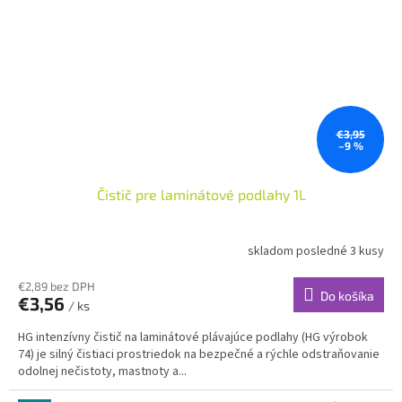
€3,95
–9 %
Čistič pre laminátové podlahy 1L
skladom posledné 3 kusy
€2,89 bez DPH
Do košíka
€3,56
/ ks
HG intenzívny čistič na laminátové plávajúce podlahy (HG výrobok
74) je silný čistiaci prostriedok na bezpečné a rýchle odstraňovanie
odolnej nečistoty, mastnoty a...