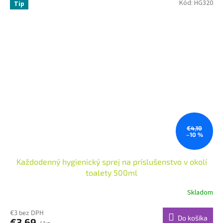
Kód:
HG320
Tip
€4,10
–10 %
Každodenný hygienický sprej na príslušenstvo v okolí
toalety 500ml
Skladom
€3 bez DPH
Do košíka
€3,69