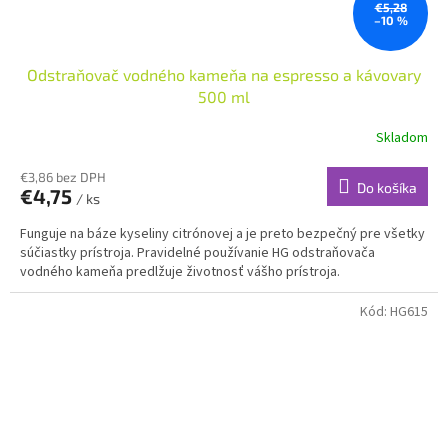
€5,28
–10 %
Odstraňovač vodného kameňa na espresso a kávovary
500 ml
Skladom
€3,86 bez DPH
Do košíka
€4,75
/ ks
Funguje na báze kyseliny citrónovej a je preto bezpečný pre všetky
súčiastky prístroja. Pravidelné používanie HG odstraňovača
vodného kameňa predlžuje životnosť vášho prístroja.
Kód:
HG615