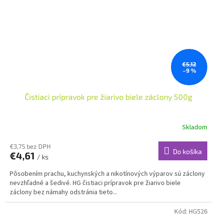
€5,12
–9 %
Čistiaci prípravok pre žiarivo biele záclony 500g
Skladom
€3,75 bez DPH
Do košíka
€4,61
/ ks
Pôsobením prachu, kuchynských a nikotínových výparov sú záclony
nevzhľadné a šedivé. HG čistiaci prípravok pre žiarivo biele
záclony bez námahy odstránia tieto...
Kód:
HG526