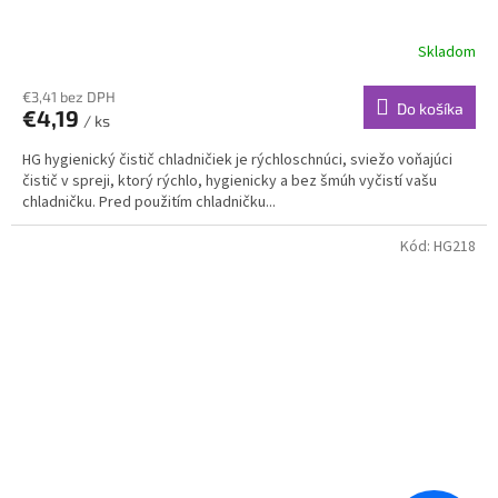
Skladom
€3,41 bez DPH
Do košíka
€4,19
/ ks
HG hygienický čistič chladničiek je rýchloschnúci, sviežo voňajúci
čistič v spreji, ktorý rýchlo, hygienicky a bez šmúh vyčistí vašu
chladničku. Pred použitím chladničku...
Kód:
HG218