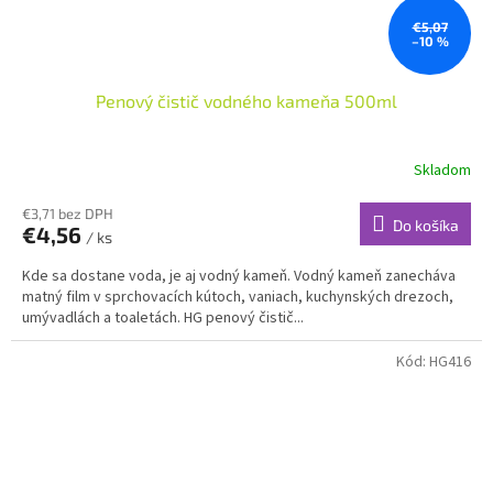
€5,07
–10 %
Penový čistič vodného kameňa 500ml
Skladom
€3,71 bez DPH
Do košíka
€4,56
/ ks
Kde sa dostane voda, je aj vodný kameň. Vodný kameň zanecháva
matný film v sprchovacích kútoch, vaniach, kuchynských drezoch,
umývadlách a toaletách. HG penový čistič...
Kód:
HG416