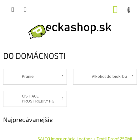
Prejsť
NÁKUP
na
obsah
KOŠÍK
DO DOMÁCNOSTI
Pranie
Alkohol do biokrbu
ČISTIACE
PROSTRIEDKY HG
Najpredávanejšie
SALTO impregnácia Leather + Textil Proof 250ML