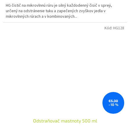
HG čistič na mikrovlnnú rúru je silný každodenný čisič v spreji,
určený na odstránenie tuku a zapečených zvyškov jedla v
mikrovlnných rúrach a v kombinovaných...
Kód:
HG128
€5,30
–10 %
Odstraňovač mastnoty 500 ml