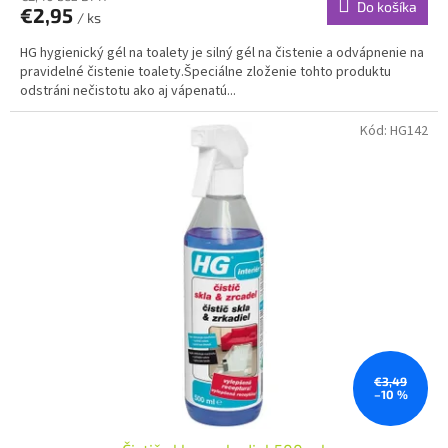
Do košíka
€2,95
/ ks
HG hygienický gél na toalety je silný gél na čistenie a odvápnenie na
pravidelné čistenie toalety.Špeciálne zloženie tohto produktu
odstráni nečistotu ako aj vápenatú...
Kód:
HG142
€3,49
–10 %