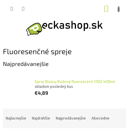
Prejsť
NÁKUP
na
obsah
KOŠÍK
Fluoresenčné spreje
Najpredávanejšie
Sprej Bosny Ružový fluorescent 1002 400ml
skladom posledný kus
€4,89
R
a
Najlacnejšie
Najdrahšie
Najpredávanejšie
Abecedne
d