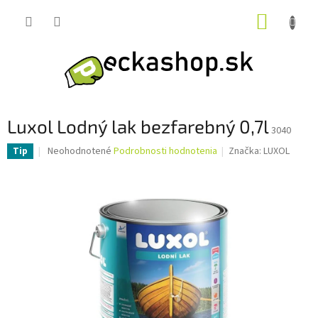
Prejsť
NÁKUP
na
obsah
KOŠÍK
Luxol Lodný lak bezfarebný 0,7l
3040
Priemerné
Neohodnotené
Podrobnosti hodnotenia
Značka:
LUXOL
Tip
hodnotenie
produktu
je
0,0
z
5
hviezdičiek.