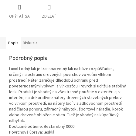
OPÝTAŤ SA
ZDIEĽAŤ
Popis
Diskusia
Podrobný popis
Luxol Lodný lak je transparentný lak na báze rozpúšťadiel,
určený na ochranu drevených povrchov vo veľmi vlhkom
prostredí. Náter zaručuje dlhodobú ochranu pred
poveternostnými vplyvmi a vlhkosťou. Povrch si udržuje stabilný
lesk. Produkt je vhodný na všestranné použitie v exteriéri aj v
interiéri, na dekoratívne nátery drevených stavebných prvkov
vo vlhkom prostredí, na nátery lodí v sladkovodnom prostredí
nad čiarou ponoru, záhradný nábytok, športové náradie, korok
alebo drevené obloženie stien. Tiež je vhodný na kúpeľňový
nábytok.
Dostupné odtiene: Bezfarebný 0000
Povrchová úprava: lesklá