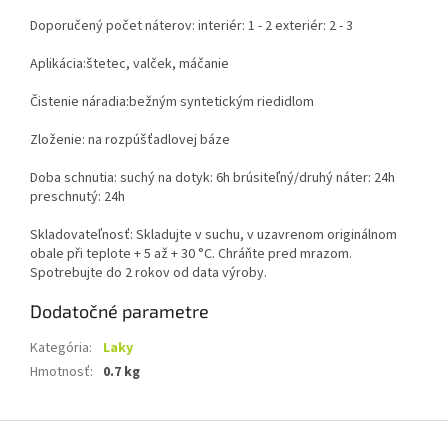
Doporučený počet náterov: interiér: 1 - 2 exteriér: 2 - 3
Aplikácia:štetec, valček, máčanie
Čistenie náradia:bežným syntetickým riedidlom
Zloženie: na rozpúšťadlovej báze
Doba schnutia: suchý na dotyk: 6h brúsiteľný/druhý náter: 24h
preschnutý: 24h
Skladovateľnosť: Skladujte v suchu, v uzavrenom originálnom
obale při teplote + 5 až + 30 °C. Chráňte pred mrazom.
Spotrebujte do 2 rokov od data výroby.
Dodatočné parametre
Kategória
:
Laky
Hmotnosť
:
0.7 kg
Z