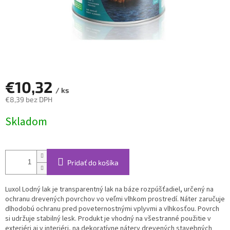
€10,32
/ ks
€8,39 bez DPH
Jednotková
Skladom
cena:
Pridať do košíka
Luxol Lodný lak je transparentný lak na báze rozpúšťadiel, určený na
ochranu drevených povrchov vo veľmi vlhkom prostredí. Náter zaručuje
dlhodobú ochranu pred poveternostnými vplyvmi a vlhkosťou. Povrch
si udržuje stabilný lesk. Produkt je vhodný na všestranné použitie v
exteriéri aj v interiéri, na dekoratívne nátery drevených stavebných