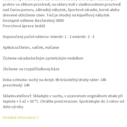
prvkov vo vlhkom prostredí, na nátery lodí v sladkovodnom prostredí
nad čiarou ponoru, záhradný nábytok, športové náradie, korok alebo
drevené obloženie stien. Tiež je vhodný na kúpeľňový nábytok.
Dostupné odtiene: Bezfarebný 0000
Povrchová úprava: lesklá
Doporučený počet náterov: interiér: 1 - 2 exteriér: 2 - 3
Aplikácia:štetec, valček, máčanie
Čistenie náradia:bežným syntetickým riedidlom
Zloženie: na rozpúšťadlovej báze
Doba schnutia: suchý na dotyk: 6h brúsiteľný/druhý náter: 24h
preschnutý: 24h
Skladovateľnosť: Skladujte v suchu, v uzavrenom originálnom obale při
teplote + 5 až + 30 °C. Chráňte pred mrazom. Spotrebujte do 2 rokov od
data výroby.
Detailné informácie