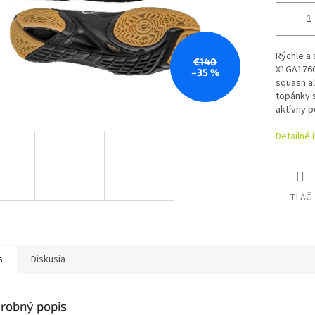
Rýchle a
€140
X1GA17609
–35 %
squash a
topánky s
aktívny p
Detailné 
TLAČ
s
Diskusia
robný popis