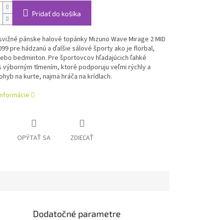
Pridať do košíka
 svižné pánske halové topánky Mizuno Wave Mirage 2 MID
9 pre hádzanú a ďalšie sálové športy ako je florbal,
lebo bedminton. Pre športovcov hľadajúcich ľahké
 výborným tlmením, ktoré podporuju veľmi rýchly a
ohyb na kurte, najmä hráča na krídlach.
informácie
OPÝTAŤ SA
ZDIEĽAŤ
Dodatočné parametre