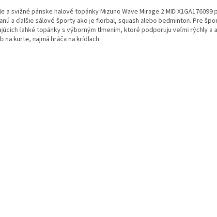
le a svižné pánske halové topánky Mizuno Wave Mirage 2 MID X1GA176099 
anú a ďalšie sálové športy ako je florbal, squash alebo bedminton. Pre šp
ajúcich ľahké topánky s výborným tlmením, ktoré podporuju veľmi rýchly a 
 na kurte, najmä hráča na krídlach.