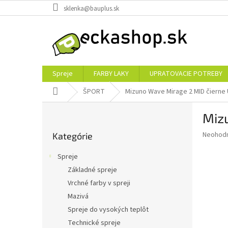
Prejsť
sklenka@bauplus.sk
na
obsah
Spreje
FARBY LAKY
UPRATOVACIE POTREBY
Domov
ŠPORT
Mizuno Wave Mirage 2 MID čierne
B
Miz
o
Preskočiť
č
Priemer
Neohod
Kategórie
kategórie
n
hodnote
ý
produkt
Spreje
p
je
Základné spreje
0,0
a
z
Vrchné farby v spreji
n
5
e
Mazivá
hviezdič
l
Spreje do vysokých teplôt
Technické spreje