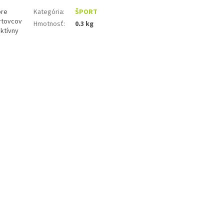
pre
Kategória
:
ŠPORT
ortovcov
Hmotnosť
:
0.3 kg
aktívny