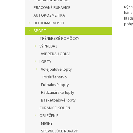
MALIARSKÉ NÁRADIE
Rých
PRACOVNÉ RUKAVICE
hádz
AUTOKOZMETIKA
hľad
DO DOMÁCNOSTI
pohyb
ŠPORT
TRÉNERSKÉ POMÔCKY
VÝPREDAJ
VýPREDAJ OBUVI
LOPTY
Volejbalové lopty
Príslušenstvo
Futbalové lopty
Hádzanárske lopty
Basketbalové lopty
CHRÁNIČE KOLIEN
OBLEČENIE
MIKINY
SPEVŇUJÚCE RUKÁVY