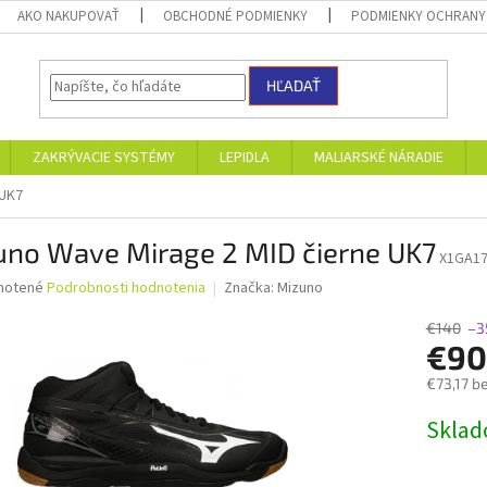
AKO NAKUPOVAŤ
OBCHODNÉ PODMIENKY
PODMIENKY OCHRANY
HĽADAŤ
ZAKRÝVACIE SYSTÉMY
LEPIDLA
MALIARSKÉ NÁRADIE
 UK7
uno Wave Mirage 2 MID čierne UK7
X1GA17
né
notené
Podrobnosti hodnotenia
Značka:
Mizuno
nie
u
€140
–3
€9
€73,17 b
Jednotk
Skla
iek.
cena: