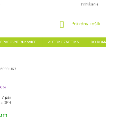
 OSOBNÝCH ÚDAJOV
Prihlásenie
NÁKUPNÝ
Prázdny košík
KOŠÍK
PRACOVNÉ RUKAVICE
AUTOKOZMETIKA
DO DOMÁCNOSTI
6099-UK7
5 %
0
/ pár
ez DPH
ová
dom