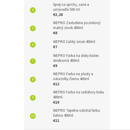
Sprej na sprchy, vane a
umývadlá 500 ml
€3,28
WEPRO Zastudena pozinkový
matný zinok 400ml
€8
WEPRO Ľahký zinok 400ml
€7
WEPRO Farba na disky kolies
strieborná 400ml
€9
WEPRO Farba na plasty a
nárazníky čierna 400ml
€12
WEPRO Farba na radiátory biela
400ml
€10
WEPRO Tepelne odolná farba
liatina 400ml
€11