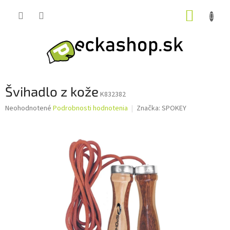
Prejsť
NÁKUP
na
obsah
KOŠÍK
Švihadlo z kože
K832382
Priemerné
Neohodnotené
Podrobnosti hodnotenia
Značka:
SPOKEY
hodnotenie
produktu
je
0,0
z
5
hviezdičiek.