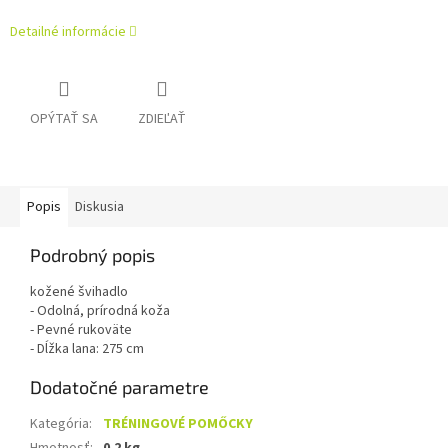
Detailné informácie
OPÝTAŤ SA
ZDIEĽAŤ
Popis
Diskusia
Podrobný popis
kožené
švihadlo
-
Odolná
,
prírodná
koža
-
Pevné
rukoväte
-
Dĺžka
lana
:
275
cm
Dodatočné parametre
Kategória
:
TRÉNINGOVÉ POMŐCKY