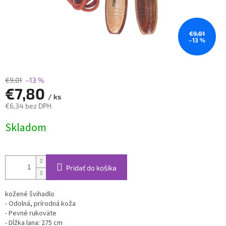
€9,01
–13 %
€9,01
–13 %
€7,80
/ ks
€6,34 bez DPH
Jednotková
Skladom
cena:
Pridať do košíka
kožené
švihadlo
-
Odolná
,
prírodná
koža
-
Pevné
rukoväte
-
Dĺžka
lana
:
275
cm