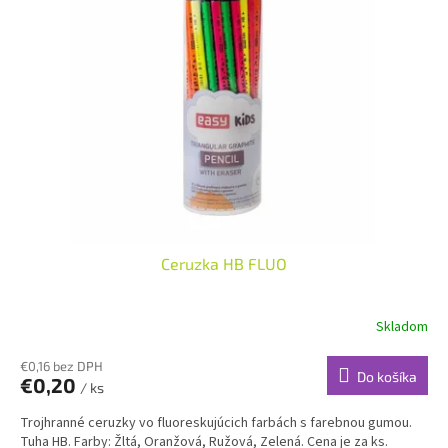
i
p
s
r
p
o
r
d
o
u
d
k
u
t
k
o
t
v
o
v
Ceruzka HB FLUO
Skladom
€0,16 bez DPH
Do košíka
€0,20
/ ks
Trojhranné ceruzky vo fluoreskujúcich farbách s farebnou gumou.
Tuha HB. Farby: Žltá, Oranžová, Ružová, Zelená. Cena je za ks.