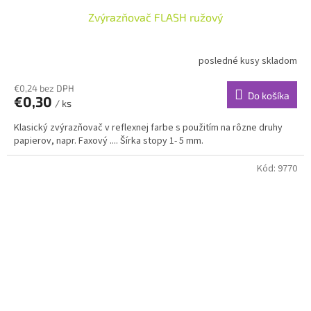
Zvýrazňovač FLASH ružový
posledné kusy skladom
€0,24 bez DPH
Do košíka
€0,30
/ ks
Klasický zvýrazňovač v reflexnej farbe s použitím na rôzne druhy
papierov, napr. Faxový .... Šírka stopy 1- 5 mm.
Kód:
9770