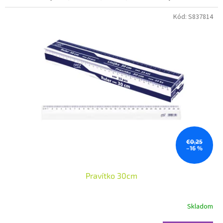
Kód:
S837814
€0,25
–16 %
Pravítko 30cm
Skladom