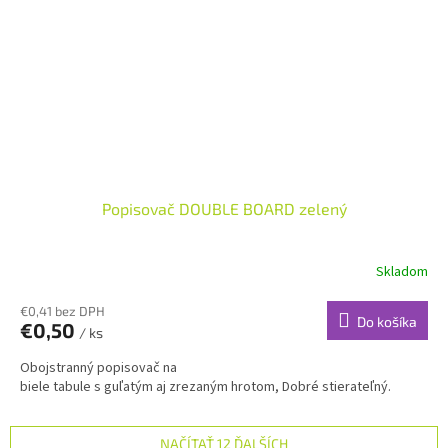
Popisovač DOUBLE BOARD zelený
Skladom
€0,41 bez DPH
Do košíka
€0,50
/ ks
Obojstranný popisovač na
biele tabule s guľatým aj zrezaným hrotom, Dobré stierateľný.
NAČÍTAŤ 12 ĎALŠÍCH