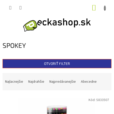
Prejsť
NÁKUP
na
obsah
KOŠÍK
SPOKEY
OTVORIŤ FILTER
R
a
Najlacnejšie
Najdrahšie
Najpredávanejšie
Abecedne
d
e
V
n
Kód:
S833507
ý
i
p
e