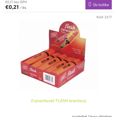
€0,17 bez DPH
Do košíka
€0,21
/ ks
Kód:
3277
Zvýrazňovač FLASH oranžový
posledné 2 kusy skladom