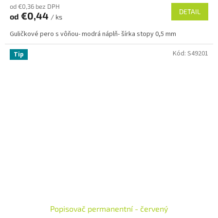
od €0,36 bez DPH
DETAIL
€0,44
od
/ ks
Guličkové pero s vôňou- modrá náplň- šírka stopy 0,5 mm
Kód:
S49201
Tip
Popisovač permanentní - červený