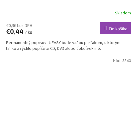
Skladom
€0,36 bez DPH
Do košíka
€0,44
/ ks
Permanentný popisovač EASY bude vašou parťákom, s ktorým
ľahko a rýchlo popíšete CD, DVD alebo čokoľvek iné.
Kód:
3340