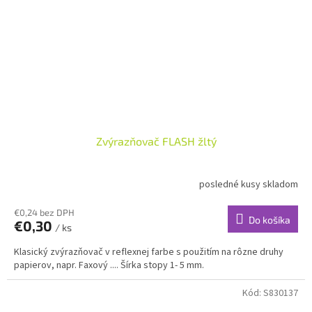
Zvýrazňovač FLASH žltý
posledné kusy skladom
€0,24 bez DPH
Do košíka
€0,30
/ ks
Klasický zvýrazňovač v reflexnej farbe s použitím na rôzne druhy
papierov, napr. Faxový .... Šírka stopy 1- 5 mm.
Kód:
S830137