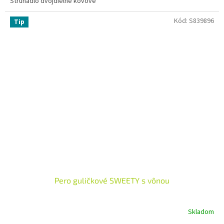
Strúhadlo dvojdielne kovové
Kód:
S839896
Tip
Pero guličkové SWEETY s vônou
Skladom