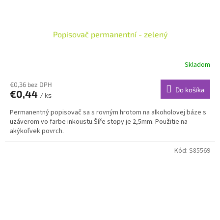
Popisovač permanentní - zelený
Skladom
€0,36 bez DPH
Do košíka
€0,44
/ ks
Permanentný popisovač sa s rovným hrotom na alkoholovej báze s
uzáverom vo farbe inkoustu.Šíře stopy je 2,5mm. Použitie na
akýkoľvek povrch.
Kód:
S85569