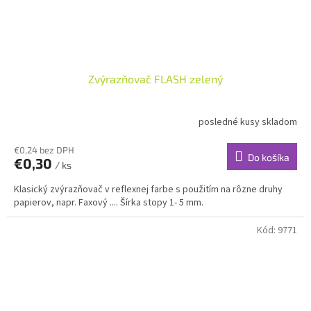
Zvýrazňovač FLASH zelený
posledné kusy skladom
€0,24 bez DPH
Do košíka
€0,30
/ ks
Klasický zvýrazňovač v reflexnej farbe s použitím na rôzne druhy
papierov, napr. Faxový .... Šírka stopy 1- 5 mm.
Kód:
9771