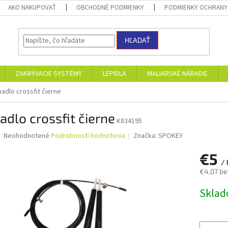
AKO NAKUPOVAŤ
OBCHODNÉ PODMIENKY
PODMIENKY OCHRANY
HĽADAŤ
ZAKRÝVACIE SYSTÉMY
LEPIDLA
MALIARSKÉ NÁRADIE
hadlo crossfit čierne
adlo crossfit čierne
K834195
Priemerné
Neohodnotené
Podrobnosti hodnotenia
Značka:
SPOKEY
hodnotenie
produktu
€5
/ 
je
€4,07 be
0,0
z
Jednotk
Skla
5
cena:
hviezdičiek.