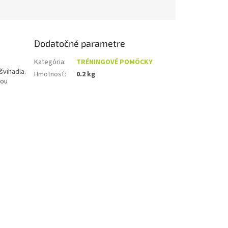
Dodatočné parametre
Kategória
:
TRÉNINGOVÉ POMŐCKY
švihadla.
Hmotnosť
:
0.2 kg
tou