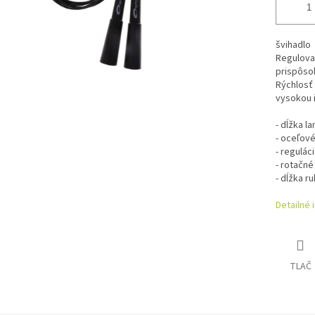
švihadlo
Regulovat
prispôsob
Rýchlosť 
vysokou i
- dĺžka l
- oceľové
- reguláci
- rotačn
- dĺžka r
Detailné 
TLAČ