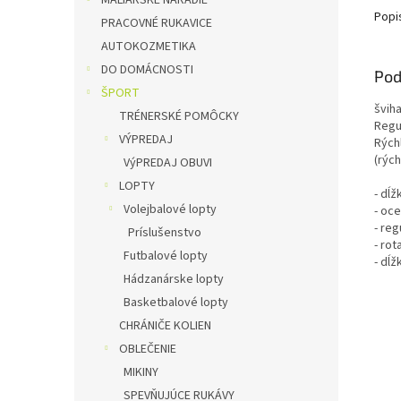
MALIARSKÉ NÁRADIE
Popi
PRACOVNÉ RUKAVICE
AUTOKOZMETIKA
DO DOMÁCNOSTI
Pod
ŠPORT
švih
TRÉNERSKÉ POMÔCKY
Regu
VÝPREDAJ
Rých
(rých
VýPREDAJ OBUVI
LOPTY
- dĺž
Volejbalové lopty
- oc
- reg
Príslušenstvo
- ro
Futbalové lopty
- dĺž
Hádzanárske lopty
Basketbalové lopty
CHRÁNIČE KOLIEN
OBLEČENIE
MIKINY
SPEVŇUJÚCE RUKÁVY