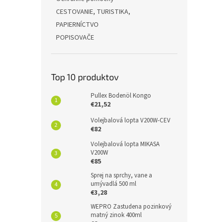
CESTOVANIE, TURISTIKA,
PAPIERNÍCTVO
POPISOVAČE
Top 10 produktov
Pullex Bodenöl Kongo
€21,52
Volejbalová lopta V200W-CEV
€82
Volejbalová lopta MIKASA
V200W
€85
Sprej na sprchy, vane a
umývadlá 500 ml
€3,28
WEPRO Zastudena pozinkový
matný zinok 400ml