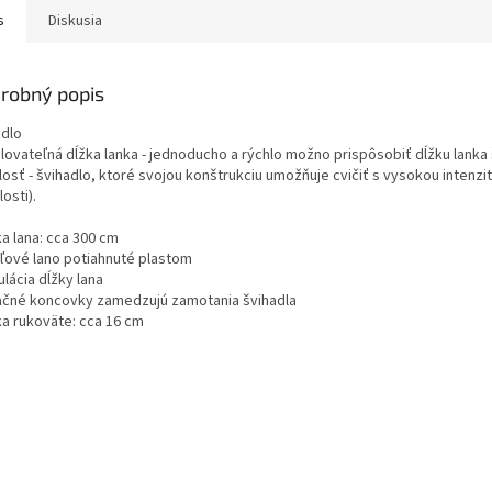
s
Diskusia
robný popis
adlo
lovateľná dĺžka lanka - jednoducho a rýchlo možno prispôsobiť dĺžku lanka 
losť - švihadlo, ktoré svojou konštrukciu umožňuje cvičiť s vysokou intenzi
losti).
ka lana: cca 300 cm
eľové lano potiahnuté plastom
ulácia dĺžky lana
tačné koncovky zamedzujú zamotania švihadla
ka rukoväte: cca 16 cm