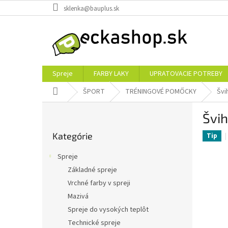
Prejsť
sklenka@bauplus.sk
na
obsah
Spreje
FARBY LAKY
UPRATOVACIE POTREBY
Domov
ŠPORT
TRÉNINGOVÉ POMŐCKY
Švi
B
Švih
o
Preskočiť
č
Kategórie
kategórie
Tip
n
ý
Spreje
p
Základné spreje
a
Vrchné farby v spreji
n
e
Mazivá
l
Spreje do vysokých teplôt
Technické spreje