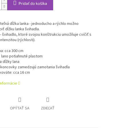
Pridať do košíka
eľná dĺžka lanka - jednoducho a rýchlo možno
iť dĺžku lanka švihadla.
- švihadlo, ktoré svojou konštrukciu umožňuje cvičiť s
ntenzitou (rýchlosti).
ana: cca 300 cm
 lano potiahnuté plastom
a dĺžky lana
é koncovky zamedzujú zamotania švihadla
ukoväte: cca 16 cm
informácie
OPÝTAŤ SA
ZDIEĽAŤ