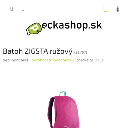
Prejsť
NÁKUP
na
obsah
KOŠÍK
Batoh ZIGSTA ružový
K837678
Priemerné
Neohodnotené
Podrobnosti hodnotenia
Značka:
SPOKEY
hodnotenie
produktu
je
0,0
z
5
hviezdičiek.