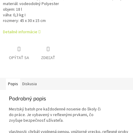
materiál
:
vodeodolný
Polyester
objem
:
18
l
váha
:
0,3
kg
I
rozmery
:
45
x 30
x 15
cm
Detailné informácie
OPÝTAŤ SA
ZDIEĽAŤ
Popis
Diskusia
Podrobný popis
Mestský
batoh pre
každodenné
nosenie do
školy
či
do
práce
.
Je
vybavený
v
reflexnými
prvkami
,
čo
zvyšuje
bezpečnosť užívateľa.
vlastnosti
:
chrbát
vyplnená
penou
,
vnútorné
vrecko
,
reflexné
prvky