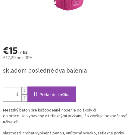
€15
/ ks
€12,20 bez DPH
Jednotková
skladom posledné dva balenia
cena:
Pridať do košíka
Mestský
batoh pre
každodenné
nosenie do
školy
či
do
práce
.
Je
vybavený
v
reflexnými
prvkami
,
čo zvyšuje
bezpečnosť
užívateľa.
vlastnosti
:
chrbát
vyplnená
penou
,
vnútorné
vrecko
,
reflexné
prvky