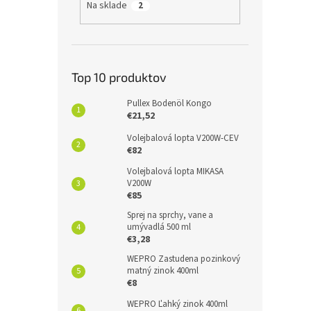
Na sklade
2
Top 10 produktov
Pullex Bodenöl Kongo
€21,52
Volejbalová lopta V200W-CEV
€82
Volejbalová lopta MIKASA
V200W
€85
Sprej na sprchy, vane a
umývadlá 500 ml
€3,28
WEPRO Zastudena pozinkový
matný zinok 400ml
€8
WEPRO Ľahký zinok 400ml