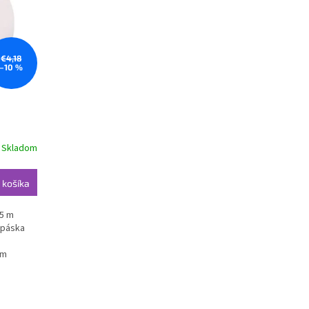
€4,18
–10 %
Skladom
 košíka
75 m
 páska
mm