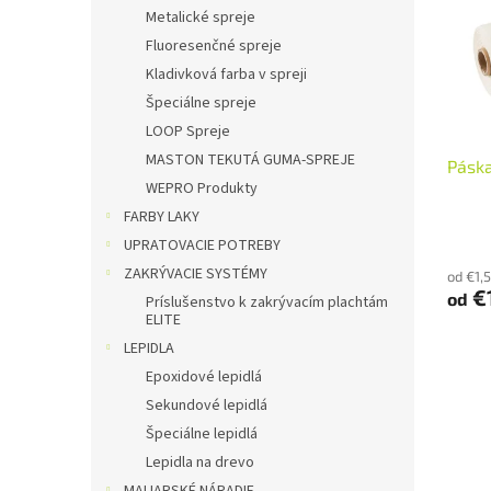
i
p
Metalické spreje
s
r
Fluoresenčné spreje
p
o
r
d
Kladivková farba v spreji
o
u
Špeciálne spreje
d
k
LOOP Spreje
u
t
MASTON TEKUTÁ GUMA-SPREJE
Páska
k
o
WEPRO Produkty
t
v
o
FARBY LAKY
v
UPRATOVACIE POTREBY
ZAKRÝVACIE SYSTÉMY
od €1,
€
od
Príslušenstvo k zakrývacím plachtám
ELITE
LEPIDLA
Epoxidové lepidlá
Sekundové lepidlá
Špeciálne lepidlá
Lepidla na drevo