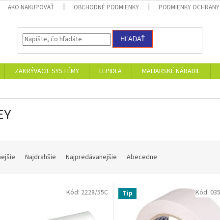
AKO NAKUPOVAŤ
OBCHODNÉ PODMIENKY
PODMIENKY OCHRANY
HĽADAŤ
ZAKRÝVACIE SYSTÉMY
LEPIDLA
MALIARSKÉ NÁRADIE
EY
nejšie
Najdrahšie
Najpredávanejšie
Abecedne
Kód:
2228/55C
Kód:
03
Tip