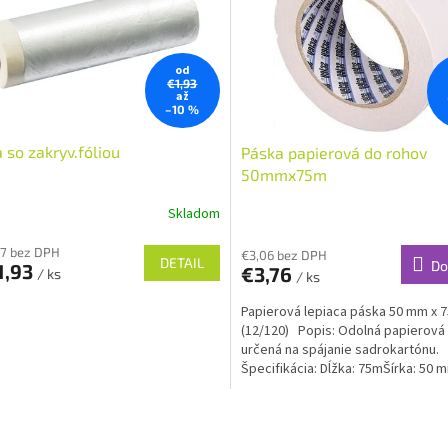
od
€1,93
až
–10 %
 so zakryv.fóliou
Páska papierová do rohov
50mmx75m
Skladom
57 bez DPH
€3,06 bez DPH
DETAIL
Do
1,93
€3,76
/ ks
/ ks
Papierová lepiaca páska 50 mm x 
(12/120) Popis: Odolná papierová
určená na spájanie sadrokartónu.
Špecifikácia: Dĺžka: 75mŠírka: 50 
O
v