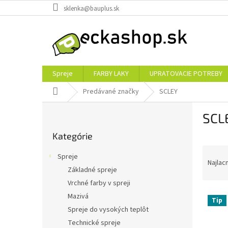
Prejsť
sklenka@bauplus.sk
na
obsah
Spreje
FARBY LAKY
UPRATOVACIE POTREBY
Domov
Predávané značky
SCLEY
B
SCL
o
Preskočiť
č
Kategórie
kategórie
n
R
ý
Spreje
a
p
Najlac
Základné spreje
d
a
Vrchné farby v spreji
e
n
V
n
e
Mazivá
Tip
ý
i
l
Spreje do vysokých teplôt
p
e
Technické spreje