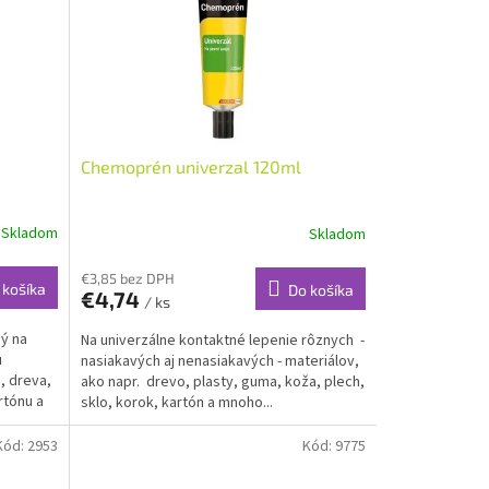
Chemoprén univerzal 120ml
Skladom
Skladom
€3,85 bez DPH
 košíka
Do košíka
€4,74
/ ks
ý na
Na univerzálne kontaktné lepenie rôznych -
u
nasiakavých aj nenasiakavých - materiálov,
, dreva,
ako napr. drevo, plasty, guma, koža, plech,
rtónu a
sklo, korok, kartón a mnoho...
Kód:
2953
Kód:
9775