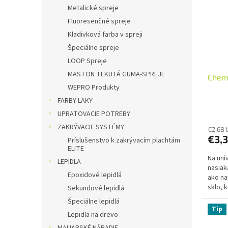
i
p
Metalické spreje
s
r
Fluoresenčné spreje
p
o
r
d
Kladivková farba v spreji
o
u
Špeciálne spreje
d
k
LOOP Spreje
u
t
MASTON TEKUTÁ GUMA-SPREJE
Chem
k
o
WEPRO Produkty
t
v
o
FARBY LAKY
v
UPRATOVACIE POTREBY
ZAKRÝVACIE SYSTÉMY
€2,68 
€3,
Príslušenstvo k zakrývacím plachtám
ELITE
Na uni
LEPIDLA
nasiak
Epoxidové lepidlá
ako na
sklo, 
Sekundové lepidlá
Špeciálne lepidlá
Tip
Lepidla na drevo