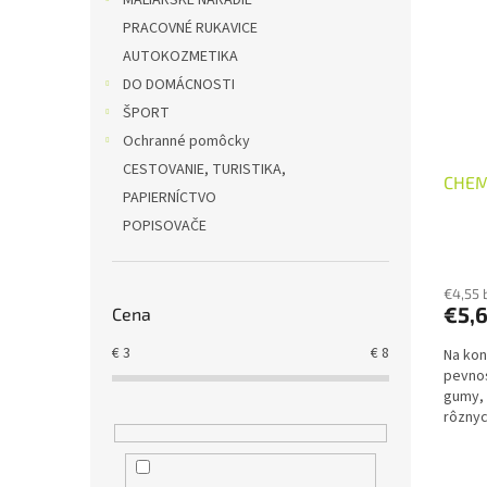
MALIARSKÉ NÁRADIE
PRACOVNÉ RUKAVICE
AUTOKOZMETIKA
DO DOMÁCNOSTI
ŠPORT
Ochranné pomôcky
CESTOVANIE, TURISTIKA,
CHEM
PAPIERNÍCTVO
POPISOVAČE
€4,55 
€5,
Cena
€
3
€
8
Na kon
pevnos
gumy, 
rôznyc
hmôt. 