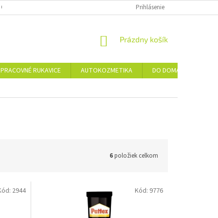
 OSOBNÝCH ÚDAJOV
Prihlásenie
NÁKUPNÝ
Prázdny košík
KOŠÍK
PRACOVNÉ RUKAVICE
AUTOKOZMETIKA
DO DOMÁCNOSTI
6
položiek celkom
Kód:
2944
Kód:
9776