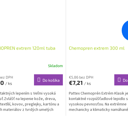
OPREN extrem 120ml tuba
Chemopren extrem 300 ml
Skladom
bez DPH
€5,86 bez DPH
Do košíka
Do
60
€7,21
/ ks
/ ks
taktných lepením s Veľmi vysoká
Pattex Chemoprén Extrém Klasik j
ť.Zvlášť na lepenie kože, dreva,
kontaktné rozpúšťadlové lepidlo s
textílií, kovov, preglejky, kartónu a
vysokou pevnosťou. Na extrémne
h materiálov z tvrdých umelých
mechanicky a klimaticky namáhané
Na lepenie...
pri pôsobení vody, tlaku, tepla až..
O