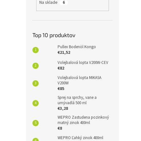
Na sklade
6
Top 10 produktov
Pullex Bodenöl Kongo
€21,52
Volejbalová lopta V200W-CEV
€82
Volejbalová lopta MIKASA
V200W
€85
Sprej na sprchy, vane a
umývadlá 500 ml
€3,28
WEPRO Zastudena pozinkový
matný zinok 400ml
€8
WEPRO Ľahký zinok 400ml