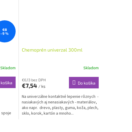
€8
–9 %
Chemoprén univerzal 300ml
Skladom
Skladom
€6,13 bez DPH
 košíka
Do košíka
€7,54
/ ks
e
Na univerzálne kontaktné lepenie rôznych -
nasiakavých aj nenasiakavých - materiálov,
ako napr. drevo, plasty, guma, koža, plech,
 spoje
sklo, korok, kartón a mnoho...
.