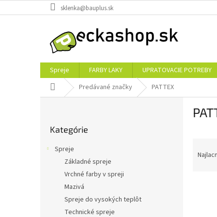
Prejsť
sklenka@bauplus.sk
na
obsah
Spreje
FARBY LAKY
UPRATOVACIE POTREBY
Domov
Predávané značky
PATTEX
B
PAT
o
Preskočiť
č
Kategórie
kategórie
n
R
ý
Spreje
a
p
Najlac
Základné spreje
d
a
Vrchné farby v spreji
e
n
V
n
e
Mazivá
ý
i
l
Spreje do vysokých teplôt
p
e
Technické spreje