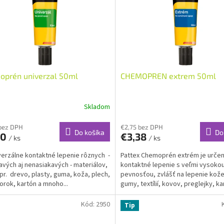
oprén univerzal 50ml
CHEMOPREN extrem 50ml
Skladom
bez DPH
€2,75 bez DPH
Do košíka
Do
30
€3,38
/ ks
/ ks
verzálne kontaktné lepenie rôznych -
Pattex Chemoprén extrém je určen
avých aj nenasiakavých - materiálov,
kontaktné lepenie s veľmi vysoko
pr. drevo, plasty, guma, koža, plech,
pevnosťou, zvlášť na lepenie kože
korok, kartón a mnoho...
gumy, textílií, kovov, preglejky, ka
rôznych materiálov z...
Kód:
2950
Tip