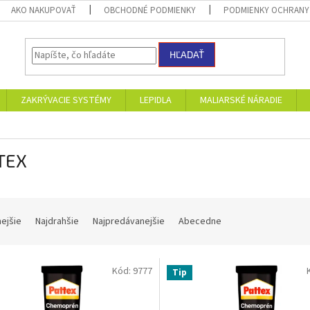
AKO NAKUPOVAŤ
OBCHODNÉ PODMIENKY
PODMIENKY OCHRANY
HĽADAŤ
ZAKRÝVACIE SYSTÉMY
LEPIDLA
MALIARSKÉ NÁRADIE
TEX
nejšie
Najdrahšie
Najpredávanejšie
Abecedne
Kód:
9777
Tip