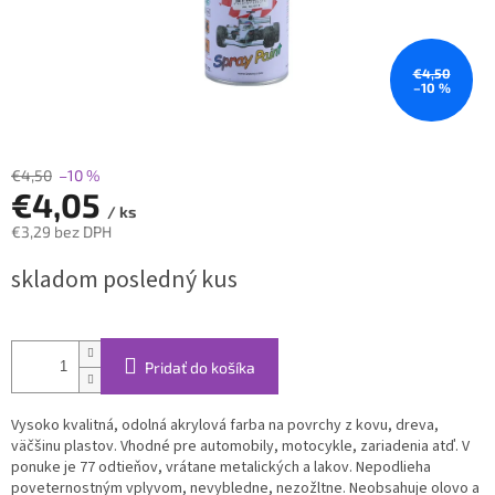
€4,50
–10 %
€4,50
–10 %
€4,05
/ ks
€3,29 bez DPH
Jednotková
skladom posledný kus
cena:
Pridať do košíka
Vysoko kvalitná, odolná akrylová farba na povrchy z kovu, dreva,
väčšinu plastov. Vhodné pre automobily, motocykle, zariadenia atď. V
ponuke je 77 odtieňov, vrátane metalických a lakov. Nepodlieha
poveternostným vplyvom, nevybledne, nezožltne. Neobsahuje olovo a