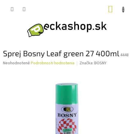
Prejsť
NÁKUP
na
obsah
KOŠÍK
Sprej Bosny Leaf green 27 400ml
4448
Priemerné
Neohodnotené
Podrobnosti hodnotenia
Značka:
BOSNY
hodnotenie
produktu
je
0,0
z
5
hviezdičiek.