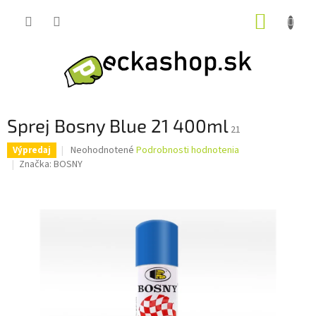
Prejsť
NÁKUP
na
obsah
KOŠÍK
Sprej Bosny Blue 21 400ml
21
Priemerné
Neohodnotené
Podrobnosti hodnotenia
Výpredaj
hodnotenie
Značka:
BOSNY
produktu
je
0,0
z
5
hviezdičiek.