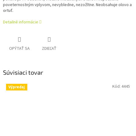
poveternostným vplyvom, nevybledne, nezožltne. Neobsahuje olovo a
ortuť.
Detailné informácie
OPÝTAŤ SA
ZDIEĽAŤ
Súvisiaci tovar
Kód:
4445
Výpredaj