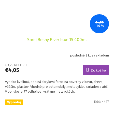
€4,50
–10 %
Sprej Bosny River blue 15 400ml
posledné 2 kusy skladom
€3,29 bez DPH
€4,05
Do košíka
Vysoko kvalitná, odolná akrylová farba na povrchy z kovu, dreva,
väčšinu plastov. Vhodné pre automobily, motocykle, zariadenia atď.
V ponuke je 77 odtieňov, vrátane metalických...
Kód:
4447
Výpredaj