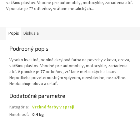
väčšinu plastov. Vhodné pre automobily, motocykle, zariadenia atď.
V ponuke je 77 odtieňov, vrátane metalických...
Popis
Diskusia
Podrobný popis
Vysoko kvalitná, odolná akrylová farba na povrchy z kovu, dreva,
väčšinu plastov. Vhodné pre automobily, motocykle, zariadenia
atď. V ponuke je 77 odtieňov, vrátane metalických a lakov.
Nepodlieha poveternostným vplyvom, nevybledne, nezožltne.
Neobsahuje olovo a ortuť.
Dodatočné parametre
Kategória
:
Vrchné farby v spreji
Hmotnosť
:
0.4 kg
Z
á