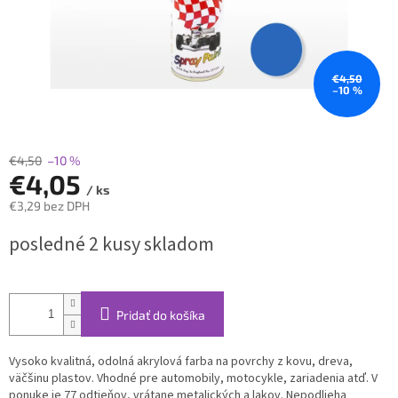
€4,50
–10 %
€4,50
–10 %
€4,05
/ ks
€3,29 bez DPH
Jednotková
posledné 2 kusy skladom
cena:
Pridať do košíka
Vysoko kvalitná, odolná akrylová farba na povrchy z kovu, dreva,
väčšinu plastov. Vhodné pre automobily, motocykle, zariadenia atď. V
ponuke je 77 odtieňov, vrátane metalických a lakov. Nepodlieha