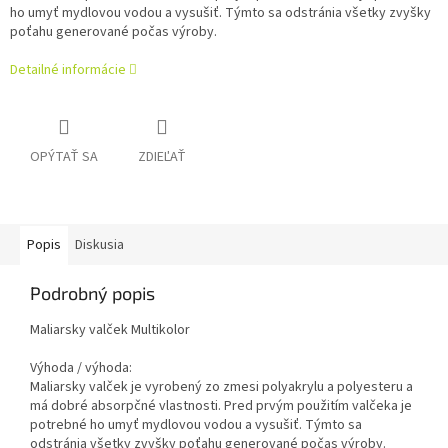
ho umyť mydlovou vodou a vysušiť. Týmto sa odstránia všetky zvyšky
poťahu generované počas výroby.
Detailné informácie
OPÝTAŤ SA
ZDIEĽAŤ
Popis
Diskusia
Podrobný popis
Maliarsky valček Multikolor
Výhoda / výhoda:
Maliarsky valček je vyrobený zo zmesi polyakrylu a polyesteru a
má dobré absorpčné vlastnosti. Pred prvým použitím valčeka je
potrebné ho umyť mydlovou vodou a vysušiť. Týmto sa
odstránia všetky zvyšky poťahu generované počas výroby.