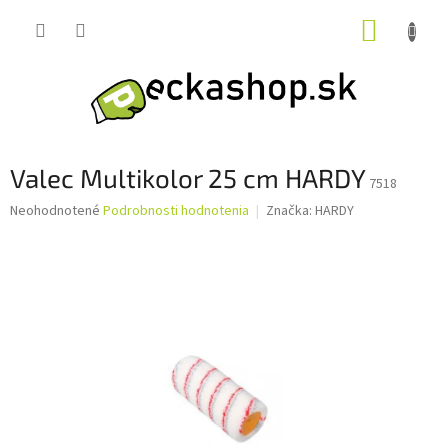
Prejsť
NÁKUP
na
obsah
KOŠÍK
Valec Multikolor 25 cm HARDY
7518
Priemerné
Neohodnotené
Podrobnosti hodnotenia
Značka:
HARDY
hodnotenie
produktu
je
0,0
z
5
hviezdičiek.