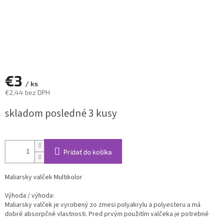
€3
/ ks
€2,44 bez DPH
Jednotková
skladom posledné 3 kusy
cena:
Pridať do košíka
Maliarsky valček Multikolor
Výhoda / výhoda:
Maliarsky valček je vyrobený zo zmesi polyakrylu a polyesteru a má
dobré absorpčné vlastnosti. Pred prvým použitím valčeka je potrebné