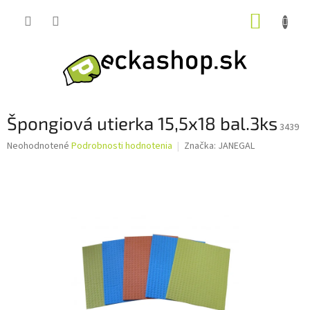
Prejsť
NÁKUP
na
obsah
KOŠÍK
Špongiová utierka 15,5x18 bal.3ks
3439
Priemerné
Neohodnotené
Podrobnosti hodnotenia
Značka:
JANEGAL
hodnotenie
produktu
je
0,0
z
5
hviezdičiek.