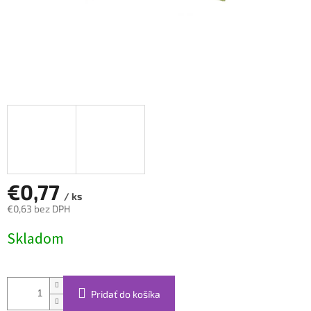
€0,77
/ ks
€0,63 bez DPH
Jednotková
Skladom
cena:
Pridať do košíka