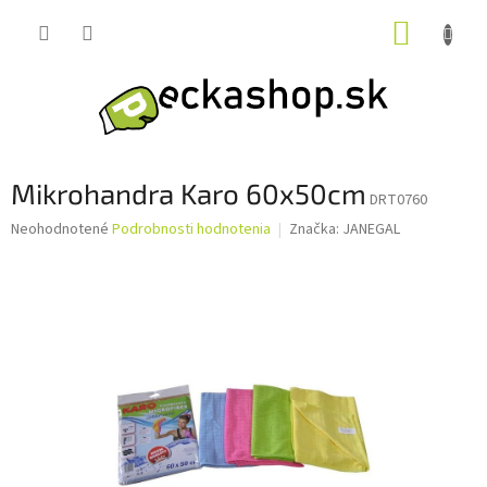
Prejsť
NÁKUP
na
obsah
KOŠÍK
Mikrohandra Karo 60x50cm
DRT0760
Priemerné
Neohodnotené
Podrobnosti hodnotenia
Značka:
JANEGAL
hodnotenie
produktu
je
0,0
z
5
hviezdičiek.