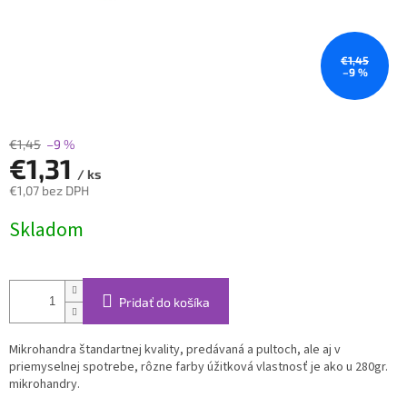
€1,45
–9 %
€1,45
–9 %
€1,31
/ ks
€1,07 bez DPH
Jednotková
Skladom
cena:
Pridať do košíka
Mikrohandra štandartnej kvality, predávaná a pultoch, ale aj v
priemyselnej spotrebe, rôzne farby úžitková vlastnosť je ako u 280gr.
mikrohandry.