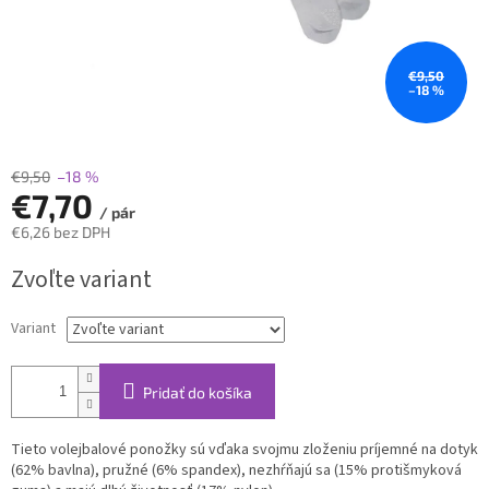
€9,50
–18 %
€9,50
–18 %
€7,70
/ pár
€6,26 bez DPH
Jednotková
Zvoľte variant
cena:
Variant
Pridať do košíka
Tieto volejbalové ponožky sú vďaka svojmu zloženiu príjemné na dotyk
(62% bavlna), pružné (6% spandex), nezhŕňajú sa (15% protišmyková