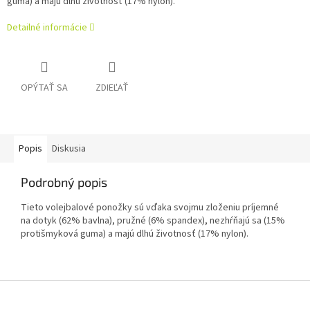
guma) a majú dlhú životnosť (17% nylon).
Detailné informácie
OPÝTAŤ SA
ZDIEĽAŤ
Popis
Diskusia
Podrobný popis
Tieto volejbalové ponožky sú vďaka svojmu zloženiu príjemné
na dotyk (62% bavlna), pružné (6% spandex), nezhŕňajú sa (15%
protišmyková guma) a majú dlhú životnosť (17% nylon).
Z
á