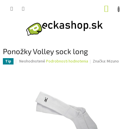
Prejsť
NÁKUP
na
obsah
KOŠÍK
Ponožky Volley sock long
Priemerné
Neohodnotené
Podrobnosti hodnotenia
Značka:
Mizuno
Tip
hodnotenie
produktu
je
0,0
z
5
hviezdičiek.