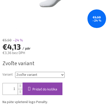
€5,50
–24 %
€5,50
–24 %
€4,13
/ pár
€3,36 bez DPH
Jednotková
Zvoľte variant
cena:
Variant
Pridať do košíka
Na päte vpletené logo Penalty.