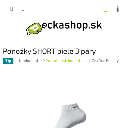
Prejsť
NÁKUP
na
obsah
KOŠÍK
Ponožky SHORT biele 3 páry
Priemerné
Neohodnotené
Podrobnosti hodnotenia
Značka:
Penalty
Tip
hodnotenie
produktu
je
0,0
z
5
hviezdičiek.