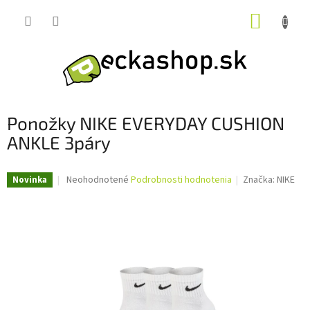
Prejsť
NÁKUP
na
obsah
KOŠÍK
Ponožky NIKE EVERYDAY CUSHION
ANKLE 3páry
Priemerné
Neohodnotené
Podrobnosti hodnotenia
Značka:
NIKE
Novinka
hodnotenie
produktu
je
0,0
z
5
hviezdičiek.