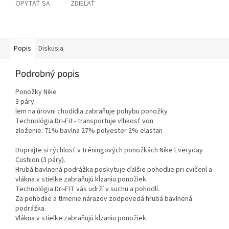
OPÝTAŤ SA
ZDIEĽAŤ
Popis
Diskusia
Podrobný popis
Ponožky Nike
3 páry
lem na úrovni chodidla zabraňuje pohybu ponožky
Technológia Dri-Fit - transportuje vlhkosť von
zloženie: 71% bavlna 27% polyester 2% elastan
Doprajte si rýchlosť v tréningových ponožkách Nike Everyday
Cushion (3 páry).
Hrubá bavlnená podrážka poskytuje ďalšie pohodlie pri cvičení a
vlákna v stielke zabraňujú kĺzaniu ponožiek.
Technológia Dri-FIT vás udrží v suchu a pohodlí.
Za pohodlie a tlmenie nárazov zodpovedá hrubá bavlnená
podrážka.
Vlákna v stielke zabraňujú kĺzaniu ponožiek.