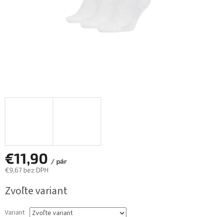
€11,90
/ pár
€9,67 bez DPH
Jednotková
Zvoľte variant
cena:
Variant