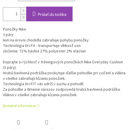
Pridať do košíka
Ponožky Nike
3 páry
lem na úrovni chodidla zabraňuje pohybu ponožky
Technológia Dri-Fit - transportuje vlhkosť von
zloženie: 71% bavlna 27% polyester 2% elastan
Doprajte si rýchlosť v tréningových ponožkách Nike Everyday Cushion
(3 páry).
Hrubá bavlnená podrážka poskytuje ďalšie pohodlie pri cvičení a vlákna
v stielke zabraňujú kĺzaniu ponožiek.
Technológia Dri-FIT vás udrží v suchu a pohodlí.
Za pohodlie a tlmenie nárazov zodpovedá hrubá bavlnená podrážka.
Vlákna v stielke zabraňujú kĺzaniu ponožiek.
Detailné informácie