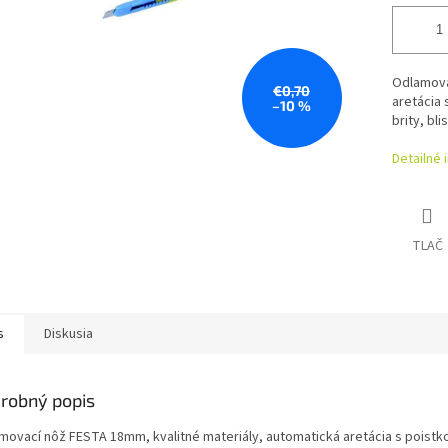
Odlamova
€0,70
aretácia 
–10 %
brity, blis
Detailné 
TLAČ
s
Diskusia
robný popis
movací nôž FESTA 18mm, kvalitné materiály, automatická aretácia s poistk