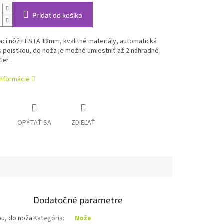
Pridať do košíka
cí nôž FESTA 18mm, kvalitné materiály, automatická
s poistkou, do noža je možné umiestniť až 2 náhradné
ter.
informácie
OPÝTAŤ SA
ZDIEĽAŤ
Dodatočné parametre
ou, do noža
Kategória
:
Nože