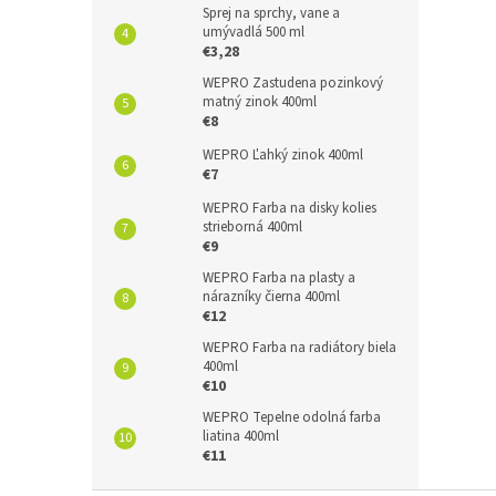
Sprej na sprchy, vane a
umývadlá 500 ml
€3,28
WEPRO Zastudena pozinkový
matný zinok 400ml
€8
WEPRO Ľahký zinok 400ml
€7
WEPRO Farba na disky kolies
strieborná 400ml
€9
WEPRO Farba na plasty a
nárazníky čierna 400ml
€12
WEPRO Farba na radiátory biela
400ml
€10
WEPRO Tepelne odolná farba
liatina 400ml
€11