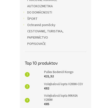
PRACOVNÉ RUKAVICE
AUTOKOZMETIKA
DO DOMÁCNOSTI
ŠPORT
Ochranné pomôcky
CESTOVANIE, TURISTIKA,
PAPIERNÍCTVO
POPISOVAČE
Top 10 produktov
Pullex Bodenöl Kongo
€21,52
Volejbalová lopta V200W-CEV
€82
Volejbalová lopta MIKASA
V200W
€85