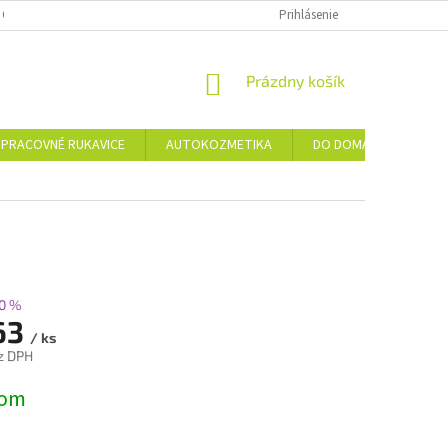
 OSOBNÝCH ÚDAJOV
Prihlásenie
NÁKUPNÝ
Prázdny košík
KOŠÍK
PRACOVNÉ RUKAVICE
AUTOKOZMETIKA
DO DOMÁCNOSTI
0 %
63
/ ks
z DPH
ová
dom