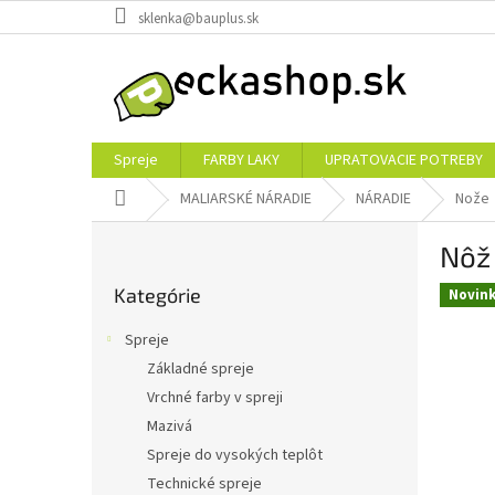
Prejsť
sklenka@bauplus.sk
na
obsah
Spreje
FARBY LAKY
UPRATOVACIE POTREBY
Domov
MALIARSKÉ NÁRADIE
NÁRADIE
Nože
B
Nôž
o
Preskočiť
č
Kategórie
kategórie
Novin
n
ý
Spreje
p
Základné spreje
a
Vrchné farby v spreji
n
e
Mazivá
l
Spreje do vysokých teplôt
Technické spreje