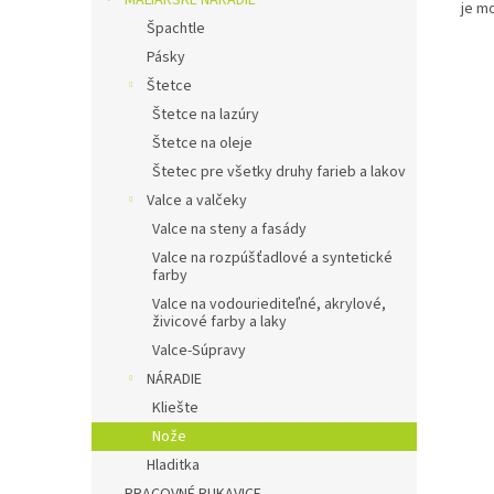
MALIARSKÉ NÁRADIE
je mo
Špachtle
Pásky
Štetce
Štetce na lazúry
Štetce na oleje
Štetec pre všetky druhy farieb a lakov
Valce a valčeky
Valce na steny a fasády
Valce na rozpúšťadlové a syntetické
farby
Valce na vodouriediteľné, akrylové,
živicové farby a laky
Valce-Súpravy
NÁRADIE
Kliešte
Nože
Hladitka