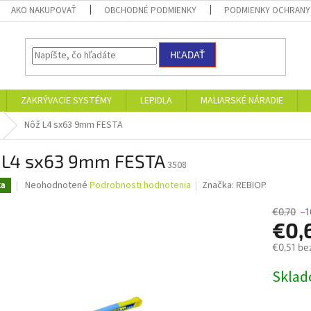
AKO NAKUPOVAŤ
OBCHODNÉ PODMIENKY
PODMIENKY OCHRANY
HĽADAŤ
ZAKRÝVACIE SYSTÉMY
LEPIDLA
MALIARSKÉ NÁRADIE
Nôž L4 sx63 9mm FESTA
 L4 sx63 9mm FESTA
3508
Priemerné
Neohodnotené
Podrobnosti hodnotenia
Značka:
REBIOP
ka
hodnotenie
produktu
€0,70
–1
je
€0,
0,0
€0,51 be
z
5
Jednotk
Skla
hviezdičiek.
cena: