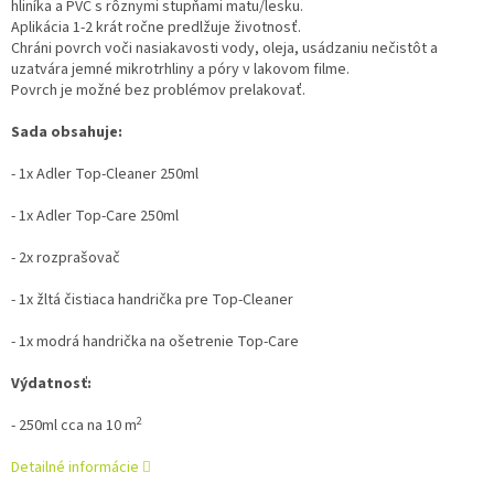
hliníka a PVC s rôznymi stupňami matu/lesku.
Aplikácia 1-2 krát ročne predlžuje životnosť.
Chráni povrch voči nasiakavosti vody, oleja, usádzaniu nečistôt a
uzatvára jemné mikrotrhliny a póry v lakovom filme.
Povrch je možné bez problémov prelakovať.
Sada obsahuje:
- 1x Adler Top-Cleaner 250ml
- 1x Adler Top-Care 250ml
- 2x rozprašovač
- 1x žltá čistiaca handrička pre Top-Cleaner
- 1x modrá handrička na ošetrenie Top-Care
Výdatnosť:
2
- 250ml cca na 10 m
Detailné informácie