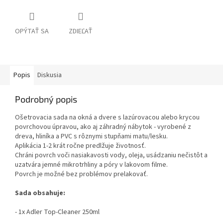
OPÝTAŤ SA
ZDIEĽAŤ
Popis
Diskusia
Podrobný popis
Ošetrovacia sada na okná a dvere s lazúrovacou alebo krycou
povrchovou úpravou, ako aj záhradný nábytok - vyrobené z
dreva, hliníka a PVC s rôznymi stupňami matu/lesku.
Aplikácia 1-2 krát ročne predlžuje životnosť.
Chráni povrch voči nasiakavosti vody, oleja, usádzaniu nečistôt a
uzatvára jemné mikrotrhliny a póry v lakovom filme.
Povrch je možné bez problémov prelakovať.
Sada obsahuje:
- 1x Adler Top-Cleaner 250ml