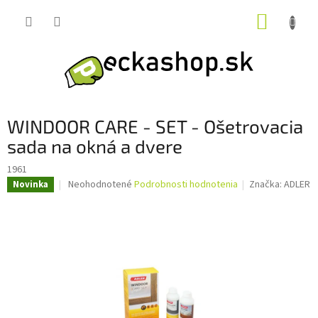
Prejsť
NÁKUP
na
obsah
KOŠÍK
WINDOOR CARE - SET - Ošetrovacia
sada na okná a dvere
1961
Priemerné
Neohodnotené
Podrobnosti hodnotenia
Značka:
ADLER
Novinka
hodnotenie
produktu
je
0,0
z
5
hviezdičiek.