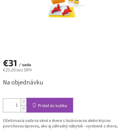
€31
/ sada
€25,20 bez DPH
Jednotková
Na objednávku
cena:
Pridať do košíka
Ošetrovacia sada na okná a dvere s lazúrovacou alebo krycou
povrchovou úpravou, ako aj záhradný nábytok - vyrobené z dreva,