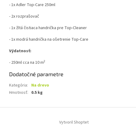
- 1x Adler Top-Care 250ml
- 2x rozprašovač
- 1x žltá čistiaca handrička pre Top-Cleaner
- 1x modrá handrička na ošetrenie Top-Care
Výdatnosť:
2
- 250ml cca na 10 m
Dodatočné parametre
Kategória
:
Na drevo
Hmotnosť
:
0.5 kg
Z
á
Vytvoril Shoptet
p
ä