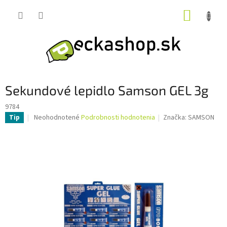
Prejsť
NÁKUP
na
obsah
KOŠÍK
Sekundové lepidlo Samson GEL 3g
9784
Priemerné
Neohodnotené
Podrobnosti hodnotenia
Značka:
SAMSON
Tip
hodnotenie
produktu
je
0,0
z
5
hviezdičiek.