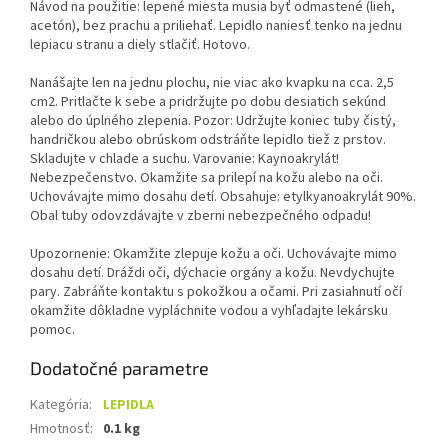
Návod na použitie: lepené miesta musia byť odmastené (lieh,
acetón), bez prachu a priliehať. Lepidlo naniesť tenko na jednu
lepiacu stranu a diely stlačiť. Hotovo.
Nanášajte len na jednu plochu, nie viac ako kvapku na cca. 2,5
cm2. Pritlačte k sebe a pridržujte po dobu desiatich sekúnd
alebo do úplného zlepenia. Pozor: Udržujte koniec tuby čistý,
handričkou alebo obrúskom odstráňte lepidlo tiež z prstov.
Skladujte v chlade a suchu. Varovanie: Kaynoakrylát!
Nebezpečenstvo. Okamžite sa prilepí na kožu alebo na oči.
Uchovávajte mimo dosahu detí. Obsahuje: etylkyanoakrylát 90%.
Obal tuby odovzdávajte v zberni nebezpečného odpadu!
Upozornenie: Okamžite zlepuje kožu a oči. Uchovávajte mimo
dosahu detí. Dráždi oči, dýchacie orgány a kožu. Nevdychujte
pary. Zabráňte kontaktu s pokožkou a očami. Pri zasiahnutí očí
okamžite dôkladne vypláchnite vodou a vyhľadajte lekársku
pomoc.
Dodatočné parametre
Kategória
:
LEPIDLA
Hmotnosť
:
0.1 kg