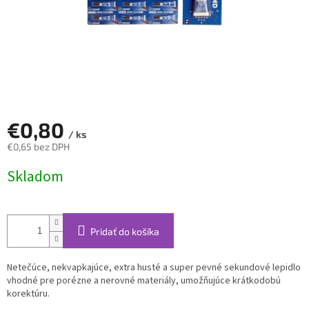
€0,80
/ ks
€0,65 bez DPH
Jednotková
Skladom
cena:
Pridať do košíka
Netečúce, nekvapkajúce, extra husté a super pevné sekundové lepidlo
vhodné pre porézne a nerovné materiály, umožňujúce krátkodobú
korektúru.