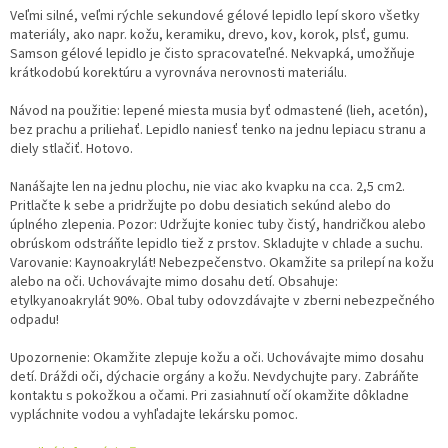
Veľmi silné, veľmi rýchle sekundové gélové lepidlo lepí skoro všetky
materiály, ako napr. kožu, keramiku, drevo, kov, korok, plsť, gumu.
Samson gélové lepidlo je čisto spracovateľné. Nekvapká, umožňuje
krátkodobú korektúru a vyrovnáva nerovnosti materiálu.
Návod na použitie: lepené miesta musia byť odmastené (lieh, acetón),
bez prachu a priliehať. Lepidlo naniesť tenko na jednu lepiacu stranu a
diely stlačiť. Hotovo.
Nanášajte len na jednu plochu, nie viac ako kvapku na cca. 2,5 cm2.
Pritlačte k sebe a pridržujte po dobu desiatich sekúnd alebo do
úplného zlepenia. Pozor: Udržujte koniec tuby čistý, handričkou alebo
obrúskom odstráňte lepidlo tiež z prstov. Skladujte v chlade a suchu.
Varovanie: Kaynoakrylát! Nebezpečenstvo. Okamžite sa prilepí na kožu
alebo na oči. Uchovávajte mimo dosahu detí. Obsahuje:
etylkyanoakrylát 90%. Obal tuby odovzdávajte v zberni nebezpečného
odpadu!
Upozornenie: Okamžite zlepuje kožu a oči. Uchovávajte mimo dosahu
detí. Dráždi oči, dýchacie orgány a kožu. Nevdychujte pary. Zabráňte
kontaktu s pokožkou a očami. Pri zasiahnutí očí okamžite dôkladne
vypláchnite vodou a vyhľadajte lekársku pomoc.