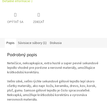
Detailné informácie
OPÝTAŤ SA
ZDIEĽAŤ
Popis
Súvisiace súbory (1)
Diskusia
Podrobný popis
Netečúce, nekvapkajúce, extra husté a super pevné sekundové
lepidlo vhodné pre porézne a nerovné materiály, umožňujúce
krátkodobú korektúru.
Veľmi silné, veľmi rýchle sekundové gélové lepidlo lepí skoro
všetky materiály, ako napr. kožu, keramiku, drevo, kov, korok,
plsť, gumu. Samson gélové lepidlo je čisto spracovateľné.
Nekvapká, umožňuje krátkodobú korektúru a vyrovnáva
nerovnosti materiálu.