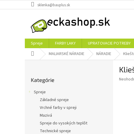
Prejsť
sklenka@bauplus.sk
na
obsah
Spreje
FARBY LAKY
UPRATOVACIE POTREBY
Domov
MALIARSKÉ NÁRADIE
NÁRADIE
Kliešt
B
Klie
o
Preskočiť
č
Priemer
Neohod
Kategórie
kategórie
n
hodnote
ý
produkt
Spreje
p
je
Základné spreje
0,0
a
z
Vrchné farby v spreji
n
5
e
Mazivá
hviezdič
l
Spreje do vysokých teplôt
Technické spreje