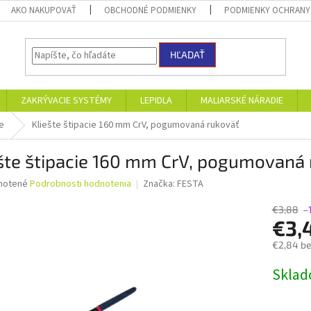
AKO NAKUPOVAŤ
OBCHODNÉ PODMIENKY
PODMIENKY OCHRANY
HĽADAŤ
ZAKRÝVACIE SYSTÉMY
LEPIDLA
MALIARSKÉ NÁRADIE
e
Kliešte štipacie 160 mm CrV, pogumovaná rukoväť
šte štipacie 160 mm CrV, pogumovaná
né
notené
Podrobnosti hodnotenia
Značka:
FESTA
nie
u
€3,88
–
€3,
€2,84 b
Jednotk
Skla
iek.
cena: