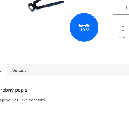
€3,88
–10 %
TLAČ
s
Diskusia
robný popis
s produktu nie je dostupný