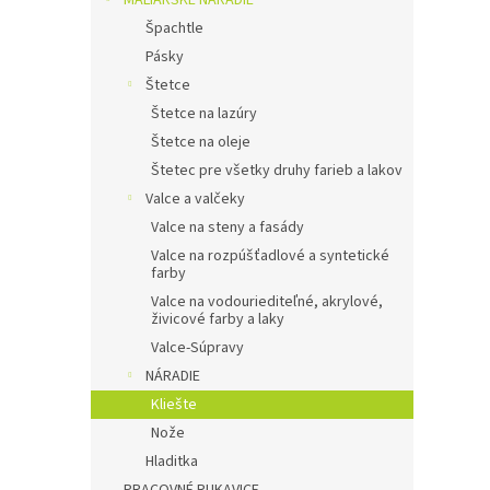
MALIARSKÉ NÁRADIE
Špachtle
Pásky
Štetce
Štetce na lazúry
Štetce na oleje
Štetec pre všetky druhy farieb a lakov
Valce a valčeky
Valce na steny a fasády
Valce na rozpúšťadlové a syntetické
farby
Valce na vodouriediteľné, akrylové,
živicové farby a laky
Valce-Súpravy
NÁRADIE
Kliešte
Nože
Hladitka