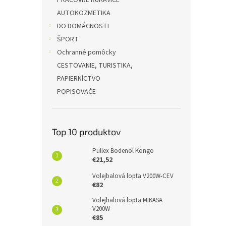
PRACOVNÉ RUKAVICE
AUTOKOZMETIKA
DO DOMÁCNOSTI
ŠPORT
Ochranné pomôcky
CESTOVANIE, TURISTIKA,
PAPIERNÍCTVO
POPISOVAČE
Top 10 produktov
Pullex Bodenöl Kongo
€21,52
Volejbalová lopta V200W-CEV
€82
Volejbalová lopta MIKASA
V200W
€85