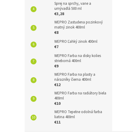
Sprej na sprchy, vane a
umývadlá 500 ml
€3,28
WEPRO Zastudena pozinkový
matný zinok 400ml
€8
WEPRO Ľahký zinok 400ml
€7
WEPRO Farba na disky kolies
strieborná 400ml
€9
WEPRO Farba na plasty a
nárazníky čierna 400ml
€12
WEPRO Farba na radiátory biela
400ml
€10
WEPRO Tepelne odolná farba
liatina 400ml
€11