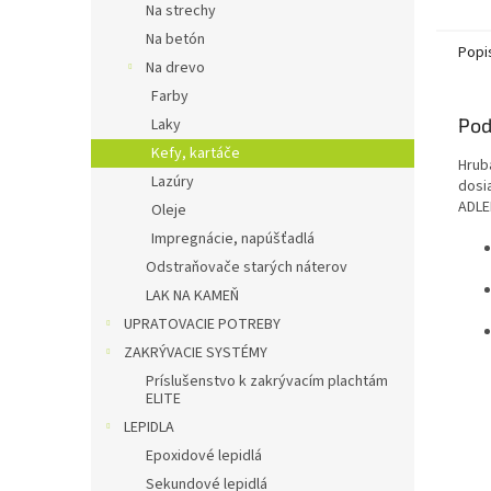
Na strechy
Na betón
Popi
Na drevo
Farby
Pod
Laky
Kefy, kartáče
Hrub
Lazúry
dosi
ADLE
Oleje
Impregnácie, napúšťadlá
Odstraňovače starých náterov
LAK NA KAMEŇ
UPRATOVACIE POTREBY
ZAKRÝVACIE SYSTÉMY
Príslušenstvo k zakrývacím plachtám
ELITE
LEPIDLA
Epoxidové lepidlá
Sekundové lepidlá