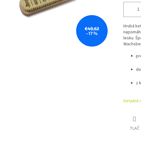
Hrubá ke
€48,62
napomáha
–17 %
lesku. Šp
Wachsbei
pr
do
z 
Detailné 
TLAČ