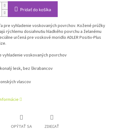
Pridať do košíka
fa pre vyhladenie voskovaných povrchov. Kožené prúžky
jú rýchlemu dosiahnutiu hladkého povrchu a želanému
eciálne určená pre voskové moridlo ADLER Positiv-Plus
ze.
e vyhladenie voskovaných povrchov
konalý lesk, bez škrabancov
konských vlascov
informácie
OPÝTAŤ SA
ZDIEĽAŤ