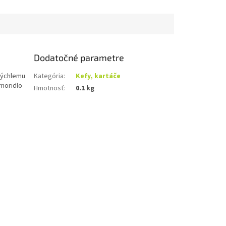
Dodatočné parametre
rýchlemu
Kategória
:
Kefy, kartáče
moridlo
Hmotnosť
:
0.1 kg