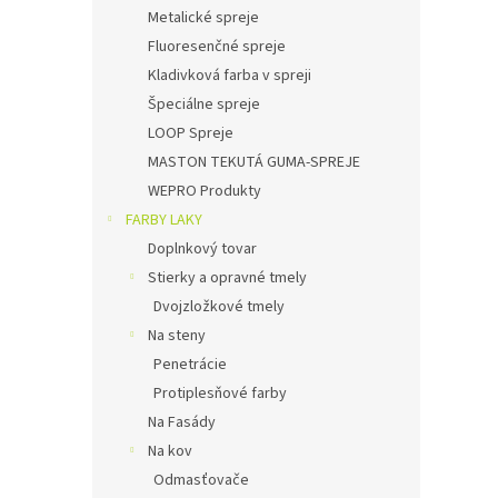
Metalické spreje
Fluoresenčné spreje
Kladivková farba v spreji
Špeciálne spreje
LOOP Spreje
MASTON TEKUTÁ GUMA-SPREJE
WEPRO Produkty
FARBY LAKY
Doplnkový tovar
Stierky a opravné tmely
Dvojzložkové tmely
Na steny
Penetrácie
Protiplesňové farby
Na Fasády
Na kov
Odmasťovače