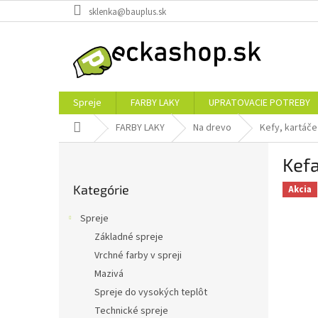
Prejsť
sklenka@bauplus.sk
na
obsah
Spreje
FARBY LAKY
UPRATOVACIE POTREBY
Domov
FARBY LAKY
Na drevo
Kefy, kartáče
B
Kef
o
Preskočiť
č
Kategórie
kategórie
Akcia
n
ý
Spreje
p
Základné spreje
a
Vrchné farby v spreji
n
e
Mazivá
l
Spreje do vysokých teplôt
Technické spreje