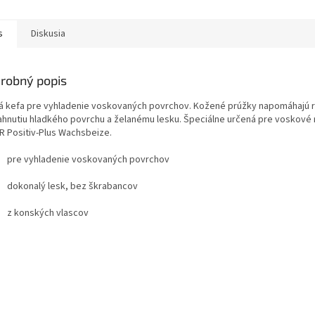
s
Diskusia
robný popis
á kefa pre vyhladenie voskovaných povrchov. Kožené prúžky napomáhajú 
ahnutiu hladkého povrchu a želanému lesku. Špeciálne určená pre voskové 
R Positiv-Plus Wachsbeize.
pre vyhladenie voskovaných povrchov
dokonalý lesk, bez škrabancov
z konských vlascov