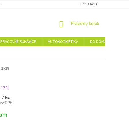
 OSOBNÝCH ÚDAJOV
Prihlásenie
NÁKUPNÝ
Prázdny košík
KOŠÍK
PRACOVNÉ RUKAVICE
AUTOKOZMETIKA
DO DOMÁCNOSTI
v
2728
–17 %
0
/ ks
bez DPH
ová
dom