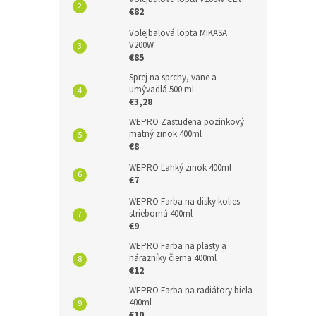
€82
Volejbalová lopta MIKASA
V200W
€85
Sprej na sprchy, vane a
umývadlá 500 ml
€3,28
WEPRO Zastudena pozinkový
matný zinok 400ml
€8
WEPRO Ľahký zinok 400ml
€7
WEPRO Farba na disky kolies
strieborná 400ml
€9
WEPRO Farba na plasty a
nárazníky čierna 400ml
€12
WEPRO Farba na radiátory biela
400ml
€10