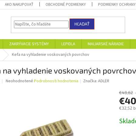
AKO NAKUPOVAŤ
OBCHODNÉ PODMIENKY
PODMIENKY OCHRANY
HĽADAŤ
ZAKRÝVACIE SYSTÉMY
LEPIDLA
MALIARSKÉ NÁRADIE
Kefa na vyhladenie voskovaných povrchov
a na vyhladenie voskovaných povrcho
Priemerné
Neohodnotené
Podrobnosti hodnotenia
Značka:
ADLER
hodnotenie
produktu
€48,62
je
€4
0,0
€32,52 
z
5
Jednotk
Skla
hviezdičiek.
cena: