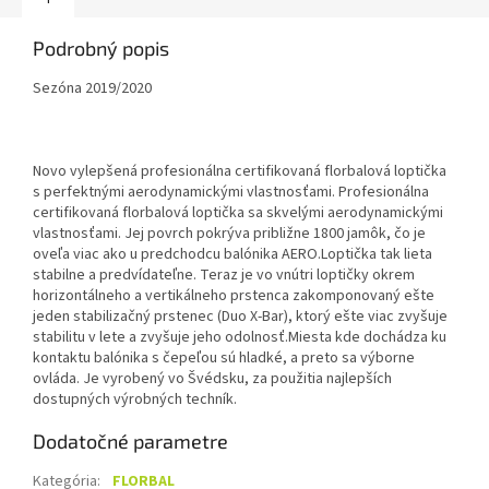
Podrobný popis
Sezóna 2019/2020
Novo vylepšená profesionálna certifikovaná florbalová loptička
s perfektnými aerodynamickými vlastnosťami. Profesionálna
certifikovaná florbalová loptička sa skvelými aerodynamickými
vlastnosťami. Jej povrch pokrýva približne 1800 jamôk, čo je
oveľa viac ako u predchodcu balónika AERO.Loptička tak lieta
stabilne a predvídateľne. Teraz je vo vnútri loptičky okrem
horizontálneho a vertikálneho prstenca zakomponovaný ešte
jeden stabilizačný prstenec (Duo X-Bar), ktorý ešte viac zvyšuje
stabilitu v lete a zvyšuje jeho odolnosť.Miesta kde dochádza ku
kontaktu balónika s čepeľou sú hladké, a preto sa výborne
ovláda. Je vyrobený vo Švédsku, za použitia najlepších
dostupných výrobných techník.
Dodatočné parametre
Kategória
:
FLORBAL