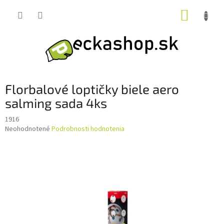
Prejsť
NÁKUP
na
obsah
KOŠÍK
Florbalové loptičky biele aero
salming sada 4ks
1916
Priemerné
Neohodnotené
Podrobnosti hodnotenia
hodnotenie
produktu
je
0,0
z
5
hviezdičiek.