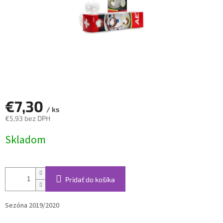
€7,30
/ ks
€5,93 bez DPH
Jednotková
Skladom
cena:
Pridať do košíka
Sezóna 2019/2020