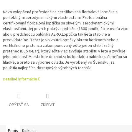
Novo vylepšená profesionálna certifikovaná florbalová loptička s
perfektnými aerodynamickými vlastnosťami. Profesionálna
certifikovaná florbalová loptička sa skvelými aerodynamickými
vlastnosťami. Jej povrch pokrýva približne 1800 jamôk, čo je oveľa viac
ako u predchodcu balónika AERO.Loptička tak lieta stabilne a
predvídateľne. Teraz je vo vnútri loptičky okrem horizontálneho a
vertikálneho prstenca zakomponovaný ešte jeden stabilizačný
prstenec (Duo X-Bar), ktorý ešte viac zvyšuje stabilitu v lete a zvyšuje
jeho odolnosť.Miesta kde dochádza ku kontaktu balónika s čepeľou sú
hladké, a preto sa výborne ovláda. Je vyrobený vo Švédsku, za
použitia najlepších dostupných výrobných techník.
Detailné informácie
OPÝTAŤ SA
ZDIEĽAŤ
Popis
Diskusia