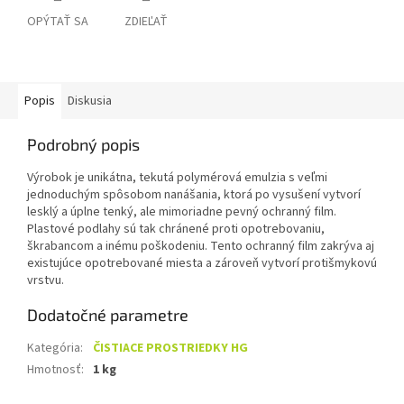
OPÝTAŤ SA
ZDIEĽAŤ
Popis
Diskusia
Podrobný popis
Výrobok je unikátna, tekutá polymérová emulzia s veľmi
jednoduchým spôsobom nanášania, ktorá po vysušení vytvorí
lesklý a úplne tenký, ale mimoriadne pevný ochranný film.
Plastové podlahy sú tak chránené proti opotrebovaniu,
škrabancom a inému poškodeniu. Tento ochranný film zakrýva aj
existujúce opotrebované miesta a zároveň vytvorí protišmykovú
vrstvu.
Dodatočné parametre
Kategória
:
ČISTIACE PROSTRIEDKY HG
Hmotnosť
:
1 kg