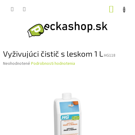
Prejsť
NÁKUP
na
obsah
KOŠÍK
Vyživujúci čistič s leskom 1 L
HG118
Priemerné
Neohodnotené
Podrobnosti hodnotenia
hodnotenie
produktu
je
0,0
z
5
hviezdičiek.