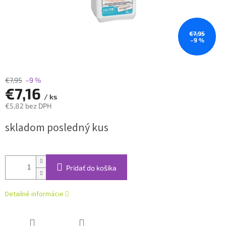
€7,95
–9 %
€7,95
–9 %
€7,16
/ ks
€5,82 bez DPH
Jednotková
skladom posledný kus
cena:
Pridať do košíka
Detailné informácie